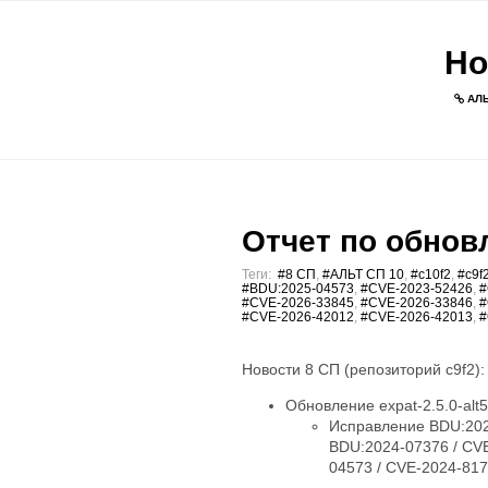
Но
АЛЬ
Отчет по обновл
Теги:
#8 СП
,
#АЛЬТ СП 10
,
#c10f2
,
#c9f
#BDU:2025-04573
,
#CVE-2023-52426
,
#
#CVE-2026-33845
,
#CVE-2026-33846
,
#
#CVE-2026-42012
,
#CVE-2026-42013
,
#
Новости 8 СП (репозиторий c9f2):
Обновление expat-2.5.0-alt5
Исправление BDU:202
BDU:2024-07376 / CV
04573 / CVE-2024-81