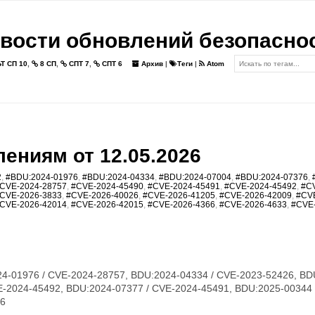
вости обновлений безопасно
Т СП 10
,
8 СП
,
СПТ 7
,
СПТ 6
Архив
|
Теги
|
Atom
ениям от 12.05.2026
2
,
#BDU:2024-01976
,
#BDU:2024-04334
,
#BDU:2024-07004
,
#BDU:2024-07376
,
CVE-2024-28757
,
#CVE-2024-45490
,
#CVE-2024-45491
,
#CVE-2024-45492
,
#C
CVE-2026-3833
,
#CVE-2026-40026
,
#CVE-2026-41205
,
#CVE-2026-42009
,
#CV
CVE-2026-42014
,
#CVE-2026-42015
,
#CVE-2026-4366
,
#CVE-2026-4633
,
#CVE
4-01976 / CVE-2024-28757, BDU:2024-04334 / CVE-2023-52426, BD
E-2024-45492, BDU:2024-07377 / CVE-2024-45491, BDU:2025-00344 
76