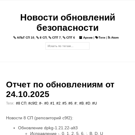
Новости обновлений
безопасности
АЛЬТ СП 10
,
8 СП
,
СПТ 7
,
СПТ 6
Архив
|
Теги
|
Atom
Отчет по обновлениям от
24.10.2025
Теги:
#8 СП
,
#c9f2
,
#-
,
#0
,
#1
,
#2
,
#5
,
#6
,
#:
,
#B
,
#D
,
#U
Новости 8 СП (репозиторий c9f2):
Обновление dpkg-1.21.22-alt3
Исправление -, 0, 1, 2, 5, 6, :, B, D, U