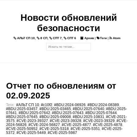
Новости обновлений
безопасности
АЛЬТ СП 10
,
8 СП
,
СПТ 7
,
СПТ 6
Архив
|
Теги
|
Atom
Отчет по обновлениям от
02.09.2025
Теги:
#АЛЬТ СП 10
,
#c10f2
,
#BDU:2024-06926
,
#BDU:2024-08389
,
#BDU:2025-03457
,
#BDU:2025-03465
,
#BDU:2025-07640
,
#BDU:2025-
07641
,
#BDU:2025-07642
,
#BDU:2025-07643
,
#BDU:2025-07644
,
#BDU:2025-07645
,
#BDU:2025-09008
,
#BDU:2025-10831
,
#CVE-2021-
3575
,
#CVE-2023-39327
,
#CVE-2023-39328
,
#CVE-2023-39329
,
#CVE-
2024-56826
,
#CVE-2024-56827
,
#CVE-2025-4877
,
#CVE-2025-4878
,
#CVE-2025-50952
,
#CVE-2025-5318
,
#CVE-2025-5351
,
#CVE-2025-
5372
,
#CVE-2025-5449
,
#CVE-2025-5987