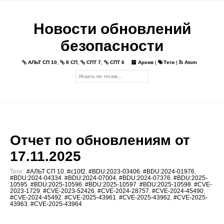
Новости обновлений
безопасности
АЛЬТ СП 10
,
8 СП
,
СПТ 7
,
СПТ 6
Архив
|
Теги
|
Atom
Отчет по обновлениям от
17.11.2025
Теги:
#АЛЬТ СП 10
,
#c10f2
,
#BDU:2023-03406
,
#BDU:2024-01976
,
#BDU:2024-04334
,
#BDU:2024-07004
,
#BDU:2024-07376
,
#BDU:2025-
10595
,
#BDU:2025-10596
,
#BDU:2025-10597
,
#BDU:2025-10598
,
#CVE-
2023-1729
,
#CVE-2023-52426
,
#CVE-2024-28757
,
#CVE-2024-45490
,
#CVE-2024-45492
,
#CVE-2025-43961
,
#CVE-2025-43962
,
#CVE-2025-
43963
,
#CVE-2025-43964