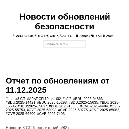
Новости обновлений
безопасности
АЛЬТ СП 10
,
8 СП
,
СПТ 7
,
СПТ 6
Архив
|
Теги
|
Atom
Отчет по обновлениям от
11.12.2025
Теги:
#8 СП
,
#АЛЬТ СП 10
,
#c10f2
,
#c9f2
,
#BDU:2025-04863
,
#BDU:2025-14421
,
#BDU:2025-15293
,
#BDU:2025-15635
,
#BDU:2025-
15636
,
#BDU:2025-15637
,
#BDU:2025-15638
,
#CVE-2025-4404
,
#CVE-
2025-55753
,
#CVE-2025-58098
,
#CVE-2025-59775
,
#CVE-2025-65082
,
#CVE-2025-66200
,
#CVE-2025-7493
Новости 8 СП (репозиторий c9f2):