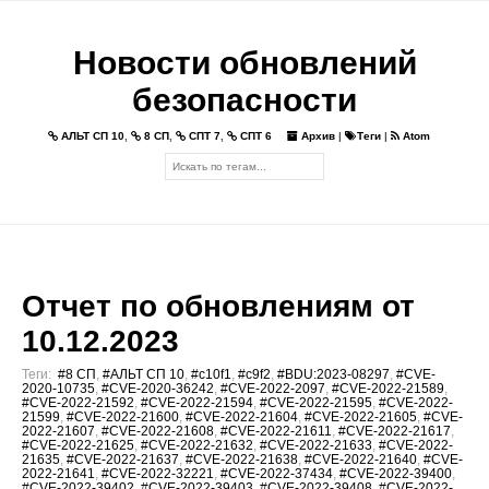
Новости обновлений
безопасности
АЛЬТ СП 10
,
8 СП
,
СПТ 7
,
СПТ 6
Архив
|
Теги
|
Atom
Отчет по обновлениям от
10.12.2023
Теги:
#8 СП
,
#АЛЬТ СП 10
,
#c10f1
,
#c9f2
,
#BDU:2023-08297
,
#CVE-
2020-10735
,
#CVE-2020-36242
,
#CVE-2022-2097
,
#CVE-2022-21589
,
#CVE-2022-21592
,
#CVE-2022-21594
,
#CVE-2022-21595
,
#CVE-2022-
21599
,
#CVE-2022-21600
,
#CVE-2022-21604
,
#CVE-2022-21605
,
#CVE-
2022-21607
,
#CVE-2022-21608
,
#CVE-2022-21611
,
#CVE-2022-21617
,
#CVE-2022-21625
,
#CVE-2022-21632
,
#CVE-2022-21633
,
#CVE-2022-
21635
,
#CVE-2022-21637
,
#CVE-2022-21638
,
#CVE-2022-21640
,
#CVE-
2022-21641
,
#CVE-2022-32221
,
#CVE-2022-37434
,
#CVE-2022-39400
,
#CVE-2022-39402
,
#CVE-2022-39403
,
#CVE-2022-39408
,
#CVE-2022-