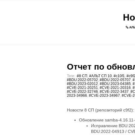
Но
АЛЬ
Отчет по обновл
Теги:
#8 СП
,
#АЛЬТ СП 10
,
#c10f1
,
#c9f
#BDU:2022-05702
,
#BDU:2022-05707
,
#
#BDU:2023-02012
,
#BDU:2023-04385
,
#
#CVE-2021-20251
,
#CVE-2021-20316
,
#
#CVE-2022-32746
,
#CVE-2022-3437
,
#C
2023-34966
,
#CVE-2023-34967
,
#CVE-2
Новости 8 СП (репозиторий c9f2):
Обновление samba-4.16.11-a
Исправление BDU:202
BDU:2022-04913 / CV