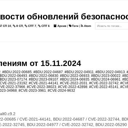
вости обновлений безопасно
Т СП 10
,
8 СП
,
СПТ 7
,
СПТ 6
Архив
|
Теги
|
Atom
ениям от 15.11.2024
2
,
#BDU:2022-00685
,
#BDU:2022-04687
,
#BDU:2022-04911
,
#BDU:2022-04913
,
BDU:2022-06493
,
#BDU:2022-06830
,
#BDU:2022-06933
,
#BDU:2023-00022
,
#B
BDU:2023-07174
,
#BDU:2023-09107
,
#BDU:2024-06935
,
#BDU:2024-06961
,
#B
CVE-2021-23192
,
#CVE-2021-44141
,
#CVE-2022-2031
,
#CVE-2022-32742
,
#CV
VE-2022-37966
,
#CVE-2022-38023
,
#CVE-2022-42898
,
#CVE-2022-45141
,
#CV
023-34968
,
#CVE-2023-3961
,
#CVE-2024-9632
lt0.c9.2
2-00685 / CVE-2021-44141, BDU:2022-04687 / CVE-2022-32744, BD
E-2022-32745, BDU:2022-04977 / CVE-2022-32742, BDU:2022-05290 