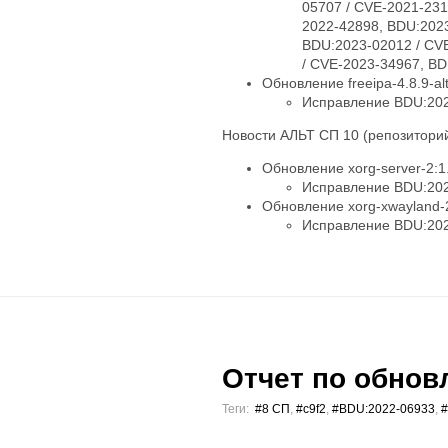
05707 / CVE-2021-231
2022-42898, BDU:2023
BDU:2023-02012 / CV
/ CVE-2023-34967, B
Обновление freeipa-4.8.9-alt
Исправление BDU:202
Новости АЛЬТ СП 10 (репозиторий
Обновление xorg-server-2:1.
Исправление BDU:202
Обновление xorg-xwayland-2
Исправление BDU:202
Отчет по обновл
Теги:
#8 СП
,
#c9f2
,
#BDU:2022-06933
,
#