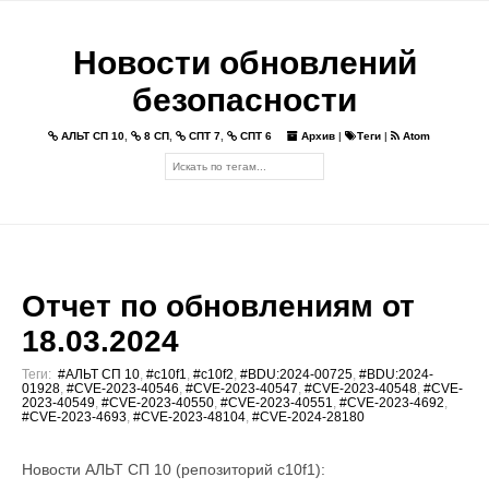
Новости обновлений
безопасности
АЛЬТ СП 10
,
8 СП
,
СПТ 7
,
СПТ 6
Архив
|
Теги
|
Atom
Отчет по обновлениям от
18.03.2024
Теги:
#АЛЬТ СП 10
,
#c10f1
,
#c10f2
,
#BDU:2024-00725
,
#BDU:2024-
01928
,
#CVE-2023-40546
,
#CVE-2023-40547
,
#CVE-2023-40548
,
#CVE-
2023-40549
,
#CVE-2023-40550
,
#CVE-2023-40551
,
#CVE-2023-4692
,
#CVE-2023-4693
,
#CVE-2023-48104
,
#CVE-2024-28180
Новости АЛЬТ СП 10 (репозиторий c10f1):