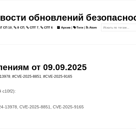
вости обновлений безопасно
Т СП 10
,
8 СП
,
СПТ 7
,
СПТ 6
Архив
|
Теги
|
Atom
ениям от 09.09.2025
13978
,
#CVE-2025-8851
,
#CVE-2025-9165
 c10f2):
4-13978, CVE-2025-8851, CVE-2025-9165