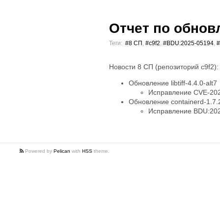
Отчет по обновл
Теги:
#8 СП
,
#c9f2
,
#BDU:2025-05194
,
#
Новости 8 СП (репозиторий c9f2):
Обновление libtiff-4.4.0-alt7
Исправление CVE-202
Обновление containerd-1.7.2
Исправление BDU:202
Powered by
Pelican
with
HSS
theme.