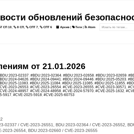
вости обновлений безопасно
Т СП 10
,
8 СП
,
СПТ 7
,
СПТ 6
Архив
|
Теги
|
Atom
ениям от 21.01.2026
BDU:2023-02337
,
#BDU:2023-02364
,
#BDU:2023-02658
,
#BDU:2023-02659
,
#B
BDU:2024-04626
,
#BDU:2024-09441
,
#BDU:2024-09446
,
#BDU:2025-05203
,
#B
BDU:2025-11083
,
#BDU:2025-11084
,
#BDU:2025-11085
,
#BDU:2025-11855
,
#BD
CVE-2023-26553
,
#CVE-2023-26554
,
#CVE-2023-26555
,
#CVE-2023-30571
,
#C
CVE-2024-48957
,
#CVE-2024-48958
,
#CVE-2024-57970
,
#CVE-2025-1632
,
#CV
5-5917
,
#CVE-2025-5918
,
#CVE-2025-60753
t2
3-02337 / CVE-2023-26551, BDU:2023-02364 / CVE-2023-26552, BD
E-2023-26554, BDU:2023-02660 / CVE-2023-26555