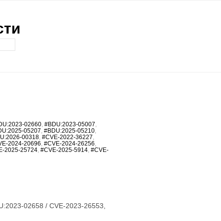
сти
DU:2023-02660
,
#BDU:2023-05007
,
DU:2025-05207
,
#BDU:2025-05210
,
U:2026-00318
,
#CVE-2022-36227
,
VE-2024-20696
,
#CVE-2024-26256
,
E-2025-25724
,
#CVE-2025-5914
,
#CVE-
U:2023-02658 / CVE-2023-26553,