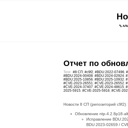
Но
АЛЬ
Отчет по обновл
Теги:
#8 СП
,
#c9f2
,
#BDU:2022-07496
,
#
#BDU:2024-00408
,
#BDU:2024-02924
,
#
#BDU:2025-10856
,
#BDU:2025-10932
,
#
#CVE-2023-26551
,
#CVE-2023-26552
,
#
#CVE-2024-37407
,
#CVE-2024-48615
,
#
2025-5915
,
#CVE-2025-5916
,
#CVE-202
Новости 8 СП (репозиторий c9f2):
Обновление ntp-4.2.8p18-al
Исправление BDU:202
BDU:2023-02659 / CV