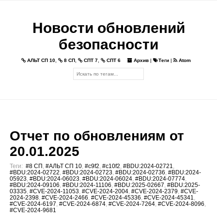
Новости обновлений
безопасности
АЛЬТ СП 10
,
8 СП
,
СПТ 7
,
СПТ 6
Архив
|
Теги
|
Atom
Отчет по обновлениям от
20.01.2025
Теги:
#8 СП
,
#АЛЬТ СП 10
,
#c9f2
,
#c10f2
,
#BDU:2024-02721
,
#BDU:2024-02722
,
#BDU:2024-02723
,
#BDU:2024-02736
,
#BDU:2024-
05923
,
#BDU:2024-06023
,
#BDU:2024-06024
,
#BDU:2024-07774
,
#BDU:2024-09106
,
#BDU:2024-11106
,
#BDU:2025-02667
,
#BDU:2025-
03335
,
#CVE-2024-11053
,
#CVE-2024-2004
,
#CVE-2024-2379
,
#CVE-
2024-2398
,
#CVE-2024-2466
,
#CVE-2024-45336
,
#CVE-2024-45341
,
#CVE-2024-6197
,
#CVE-2024-6874
,
#CVE-2024-7264
,
#CVE-2024-8096
,
#CVE-2024-9681