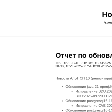
Но
АЛЬ
Отчет по обновл
Теги:
#АЛЬТ СП 10
,
#c10f2
,
#BDU:2025-
30749
,
#CVE-2025-30754
,
#CVE-2025-5
Новости АЛЬТ СП 10 (репозиторий
Обновление java-21-openjdk-
Исправление BDU:202
BDU:2025-09723 / CV
Обновление postgresql16-16.
Исправление CVE-202
Обновление postgresql16-1C-