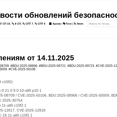
вости обновлений безопасно
Т СП 10
,
8 СП
,
СПТ 7
,
СПТ 6
Архив
|
Теги
|
Atom
ениям от 14.11.2025
08709
,
#BDU:2025-08906
,
#BDU:2025-09721
,
#BDU:2025-09723
,
#CVE-2025-1
0059
,
#CVE-2025-50106
 c10f2):
0:21.0.9.0.10-alt0.p10.1
5-08709 / CVE-2025-50106, BDU:2025-08906 / CVE-2025-50059, BD
E-2025-30754
11-alt0.c10f2.1
5-12817, CVE-2025-12818
16.11-alt0.c10f2.1