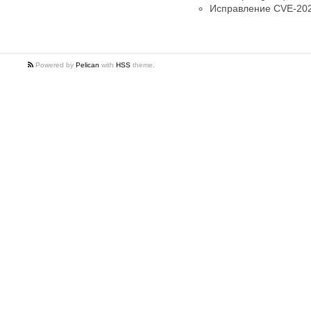
Исправление CVE-202
Powered by
Pelican
with
HSS
theme.