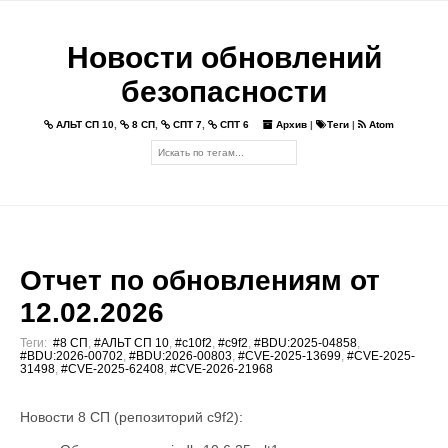
Новости обновлений
безопасности
АЛЬТ СП 10
,
8 СП
,
СПТ 7
,
СПТ 6
Архив
|
Теги
|
Atom
Отчет по обновлениям от
12.02.2026
Теги:
#8 СП
,
#АЛЬТ СП 10
,
#c10f2
,
#c9f2
,
#BDU:2025-04858
,
#BDU:2026-00702
,
#BDU:2026-00803
,
#CVE-2025-13699
,
#CVE-2025-
31498
,
#CVE-2025-62408
,
#CVE-2026-21968
Новости 8 СП (репозиторий c9f2):