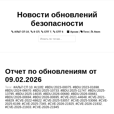
Новости обновлений
безопасности
АЛЬТ СП 10
,
8 СП
,
СПТ 7
,
СПТ 6
Архив
|
Теги
|
Atom
Отчет по обновлениям от
09.02.2026
Теги:
#АЛЬТ СП 10
,
#c10f2
,
#BDU:2023-00075
,
#BDU:2023-01698
,
#BDU:2024-06670
,
#BDU:2025-10733
,
#BDU:2025-11747
,
#BDU:2025-
13795
,
#BDU:2025-14035
,
#BDU:2026-00680
,
#BDU:2026-00681
,
#BDU:2026-00694
,
#BDU:2026-00695
,
#CVE-2021-44648
,
#CVE-2021-
46829
,
#CVE-2022-48622
,
#CVE-2025-53057
,
#CVE-2025-53066
,
#CVE-
2025-6199
,
#CVE-2025-7345
,
#CVE-2026-21925
,
#CVE-2026-21932
,
#CVE-2026-21933
,
#CVE-2026-21945