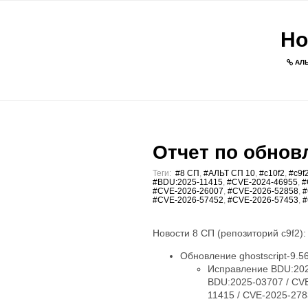
Но
АЛЬ
Отчет по обновл
Теги:
#8 СП
,
#АЛЬТ СП 10
,
#c10f2
,
#c9f
#BDU:2025-11415
,
#CVE-2024-46955
,
#
#CVE-2026-26007
,
#CVE-2026-52858
,
#
#CVE-2026-57452
,
#CVE-2026-57453
,
#
Новости 8 СП (репозиторий c9f2):
Обновление ghostscript-9.56.
Исправление BDU:202
BDU:2025-03707 / CV
11415 / CVE-2025-27