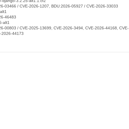
django-3.2.25-alt1.1.cf2
6-03466 / CVE-2026-1207, BDU:2026-05927 / CVE-2026-33033
alt1
26-46483
-alt1
6-00803 / CVE-2025-13699, CVE-2026-3494, CVE-2026-44168, CVE-
-2026-44173