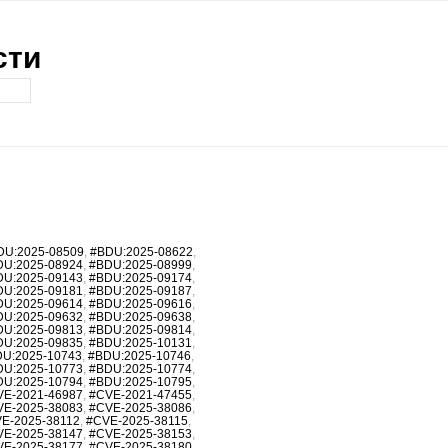
сти
DU:2025-08509
,
#BDU:2025-08622
,
DU:2025-08924
,
#BDU:2025-08999
,
DU:2025-09143
,
#BDU:2025-09174
,
DU:2025-09181
,
#BDU:2025-09187
,
DU:2025-09614
,
#BDU:2025-09616
,
DU:2025-09632
,
#BDU:2025-09638
,
DU:2025-09813
,
#BDU:2025-09814
,
DU:2025-09835
,
#BDU:2025-10131
,
U:2025-10743
,
#BDU:2025-10746
,
DU:2025-10773
,
#BDU:2025-10774
,
DU:2025-10794
,
#BDU:2025-10795
,
VE-2021-46987
,
#CVE-2021-47455
,
VE-2025-38083
,
#CVE-2025-38086
,
E-2025-38112
,
#CVE-2025-38115
,
VE-2025-38147
,
#CVE-2025-38153
,
VE-2025-38177
,
#CVE-2025-38180
,