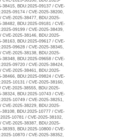
5-38415, BDU:2025-09137 / CVE-
:2025-09174 / CVE-2025-38200,
/ CVE-2025-38477, BDU:2025-
5-38482, BDU:2025-09181 / CVE-
:2025-09199 / CVE-2025-38439,
/ CVE-2025-38146, BDU:2025-
5-38163, BDU:2025-09617 / CVE-
:2025-09628 / CVE-2025-38345,
/ CVE-2025-38138, BDU:2025-
5-38348, BDU:2025-09658 / CVE-
:2025-09720 / CVE-2025-38424,
/ CVE-2025-38461, BDU:2025-
5-38466, BDU:2025-09824 / CVE-
:2025-10131 / CVE-2025-38160,
/ CVE-2025-38555, BDU:2025-
5-38324, BDU:2025-10743 / CVE-
:2025-10749 / CVE-2025-38251,
/ CVE-2025-38229, BDU:2025-
-38108, BDU:2025-10777 / CVE-
:2025-10781 / CVE-2025-38102,
/ CVE-2025-38387, BDU:2025-
5-38393, BDU:2025-10800 / CVE-
:2025-10870 / CVE-2025-38352,