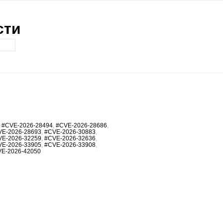
сти
,
#CVE-2026-28494
,
#CVE-2026-28686
,
VE-2026-28693
,
#CVE-2026-30883
,
VE-2026-32259
,
#CVE-2026-32636
,
VE-2026-33905
,
#CVE-2026-33908
,
E-2026-42050