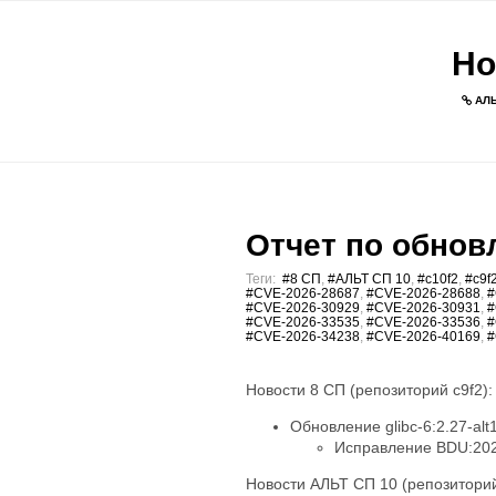
Но
АЛЬ
Отчет по обновл
Теги:
#8 СП
,
#АЛЬТ СП 10
,
#c10f2
,
#c9f
#CVE-2026-28687
,
#CVE-2026-28688
,
#
#CVE-2026-30929
,
#CVE-2026-30931
,
#
#CVE-2026-33535
,
#CVE-2026-33536
,
#
#CVE-2026-34238
,
#CVE-2026-40169
,
#
Новости 8 СП (репозиторий c9f2):
Обновление glibc-6:2.27-alt
Исправление BDU:202
Новости АЛЬТ СП 10 (репозиторий