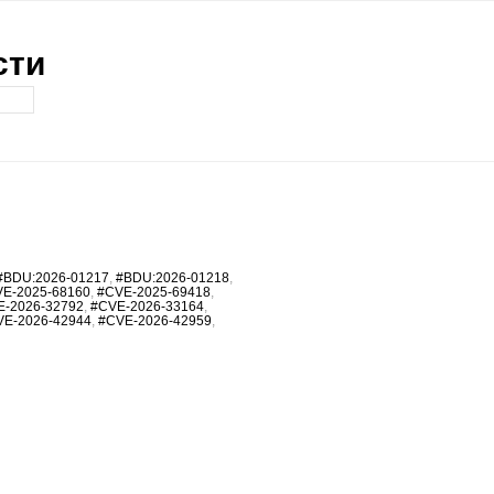
сти
#BDU:2026-01217
,
#BDU:2026-01218
,
E-2025-68160
,
#CVE-2025-69418
,
E-2026-32792
,
#CVE-2026-33164
,
VE-2026-42944
,
#CVE-2026-42959
,