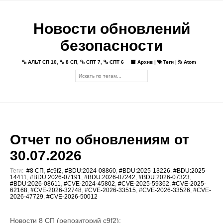
Новости обновлений
безопасности
АЛЬТ СП 10
,
8 СП
,
СПТ 7
,
СПТ 6
Архив
|
Теги
|
Atom
Отчет по обновлениям от
30.07.2026
Теги:
#8 СП
,
#c9f2
,
#BDU:2024-08860
,
#BDU:2025-13226
,
#BDU:2025-
14411
,
#BDU:2026-07191
,
#BDU:2026-07242
,
#BDU:2026-07323
,
#BDU:2026-08611
,
#CVE-2024-45802
,
#CVE-2025-59362
,
#CVE-2025-
62168
,
#CVE-2026-32748
,
#CVE-2026-33515
,
#CVE-2026-33526
,
#CVE-
2026-47729
,
#CVE-2026-50012
Новости 8 СП (репозиторий c9f2):