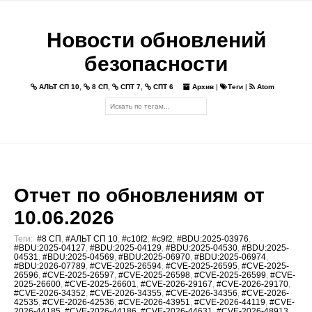
Новости обновлений
безопасности
АЛЬТ СП 10
,
8 СП
,
СПТ 7
,
СПТ 6
Архив
|
Теги
|
Atom
Отчет по обновлениям от
10.06.2026
Теги:
#8 СП
,
#АЛЬТ СП 10
,
#c10f2
,
#c9f2
,
#BDU:2025-03976
,
#BDU:2025-04127
,
#BDU:2025-04129
,
#BDU:2025-04530
,
#BDU:2025-
04531
,
#BDU:2025-04569
,
#BDU:2025-06970
,
#BDU:2025-06974
,
#BDU:2026-07789
,
#CVE-2025-26594
,
#CVE-2025-26595
,
#CVE-2025-
26596
,
#CVE-2025-26597
,
#CVE-2025-26598
,
#CVE-2025-26599
,
#CVE-
2025-26600
,
#CVE-2025-26601
,
#CVE-2026-29167
,
#CVE-2026-29170
,
#CVE-2026-34352
,
#CVE-2026-34355
,
#CVE-2026-34356
,
#CVE-2026-
42535
,
#CVE-2026-42536
,
#CVE-2026-43951
,
#CVE-2026-44119
,
#CVE-
2026-44185
,
#CVE-2026-44186
,
#CVE-2026-44631
,
#CVE-2026-48913
,