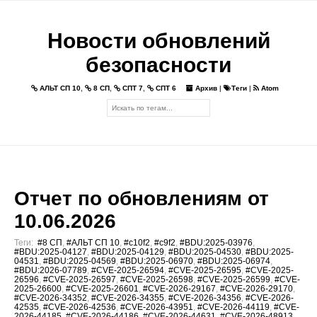
Новости обновлений
безопасности
АЛЬТ СП 10
,
8 СП
,
СПТ 7
,
СПТ 6
Архив
|
Теги
|
Atom
Отчет по обновлениям от
10.06.2026
Теги:
#8 СП
,
#АЛЬТ СП 10
,
#c10f2
,
#c9f2
,
#BDU:2025-03976
,
#BDU:2025-04127
,
#BDU:2025-04129
,
#BDU:2025-04530
,
#BDU:2025-
04531
,
#BDU:2025-04569
,
#BDU:2025-06970
,
#BDU:2025-06974
,
#BDU:2026-07789
,
#CVE-2025-26594
,
#CVE-2025-26595
,
#CVE-2025-
26596
,
#CVE-2025-26597
,
#CVE-2025-26598
,
#CVE-2025-26599
,
#CVE-
2025-26600
,
#CVE-2025-26601
,
#CVE-2026-29167
,
#CVE-2026-29170
,
#CVE-2026-34352
,
#CVE-2026-34355
,
#CVE-2026-34356
,
#CVE-2026-
42535
,
#CVE-2026-42536
,
#CVE-2026-43951
,
#CVE-2026-44119
,
#CVE-
2026-44185
,
#CVE-2026-44186
,
#CVE-2026-44631
,
#CVE-2026-48913
,