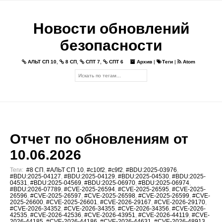
Новости обновлений
безопасности
АЛЬТ СП 10
,
8 СП
,
СПТ 7
,
СПТ 6
Архив
|
Теги
|
Atom
Отчет по обновлениям от
10.06.2026
Теги:
#8 СП
,
#АЛЬТ СП 10
,
#c10f2
,
#c9f2
,
#BDU:2025-03976
,
#BDU:2025-04127
,
#BDU:2025-04129
,
#BDU:2025-04530
,
#BDU:2025-
04531
,
#BDU:2025-04569
,
#BDU:2025-06970
,
#BDU:2025-06974
,
#BDU:2026-07789
,
#CVE-2025-26594
,
#CVE-2025-26595
,
#CVE-2025-
26596
,
#CVE-2025-26597
,
#CVE-2025-26598
,
#CVE-2025-26599
,
#CVE-
2025-26600
,
#CVE-2025-26601
,
#CVE-2026-29167
,
#CVE-2026-29170
,
#CVE-2026-34352
,
#CVE-2026-34355
,
#CVE-2026-34356
,
#CVE-2026-
42535
,
#CVE-2026-42536
,
#CVE-2026-43951
,
#CVE-2026-44119
,
#CVE-
2026-44185
,
#CVE-2026-44186
,
#CVE-2026-44631
,
#CVE-2026-48913
,