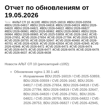
Отчет по обновлениям от
19.05.2026
Теги:
#АЛЬТ СП 10
,
#c10f2
,
#BDU:2025-16019
,
#BDU:2026-03559
,
#BDU:2026-04817
,
#BDU:2026-04818
,
#BDU:2026-04819
,
#BDU:2026-
04820
,
#BDU:2026-04821
,
#BDU:2026-04822
,
#BDU:2026-06827
,
#BDU:2026-06961
,
#BDU:2026-06962
,
#BDU:2026-06963
,
#BDU:2026-
06964
,
#BDU:2026-06965
,
#CVE-2025-53859
,
#CVE-2026-1642
,
#CVE-
2026-27651
,
#CVE-2026-27654
,
#CVE-2026-27784
,
#CVE-2026-28753
,
#CVE-2026-28755
,
#CVE-2026-32647
,
#CVE-2026-40460
,
#CVE-2026-
40701
,
#CVE-2026-42926
,
#CVE-2026-42934
,
#CVE-2026-42945
,
#CVE-
2026-42946
,
#CVE-2026-6472
,
#CVE-2026-6473
,
#CVE-2026-6474
,
#CVE-2026-6475
,
#CVE-2026-6477
,
#CVE-2026-6478
,
#CVE-2026-6479
,
#CVE-2026-6637
,
#CVE-2026-6638
Новости АЛЬТ СП 10 (репозиторий c10f2):
Обновление nginx-1.30.1-alt1
Исправление BDU:2025-16019 / CVE-2025-53859,
BDU:2026-03559 / CVE-2026-1642, BDU:2026-
04817 / CVE-2026-27654, BDU:2026-04818 / CVE-
2026-27784, BDU:2026-04819 / CVE-2026-32647,
BDU:2026-04820 / CVE-2026-27651, BDU:2026-
04821 / CVE-2026-28755, BDU:2026-04822 / CVE-
2026-28753, BDU:2026-06827 / CVE-2026-42945,