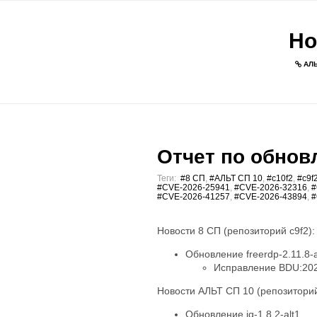
Но
АЛЬ
Отчет по обновл
Теги:
#8 СП
,
#АЛЬТ СП 10
,
#c10f2
,
#c9f
#CVE-2026-25941
,
#CVE-2026-32316
,
#
#CVE-2026-41257
,
#CVE-2026-43894
,
#
Новости 8 СП (репозиторий c9f2):
Обновление freerdp-2.11.8-a
Исправление BDU:202
Новости АЛЬТ СП 10 (репозиторий
Обновление jq-1.8.2-alt1