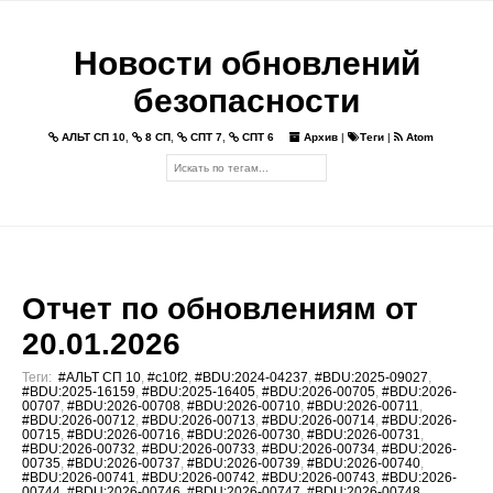
Новости обновлений
безопасности
АЛЬТ СП 10
,
8 СП
,
СПТ 7
,
СПТ 6
Архив
|
Теги
|
Atom
Отчет по обновлениям от
20.01.2026
Теги:
#АЛЬТ СП 10
,
#c10f2
,
#BDU:2024-04237
,
#BDU:2025-09027
,
#BDU:2025-16159
,
#BDU:2025-16405
,
#BDU:2026-00705
,
#BDU:2026-
00707
,
#BDU:2026-00708
,
#BDU:2026-00710
,
#BDU:2026-00711
,
#BDU:2026-00712
,
#BDU:2026-00713
,
#BDU:2026-00714
,
#BDU:2026-
00715
,
#BDU:2026-00716
,
#BDU:2026-00730
,
#BDU:2026-00731
,
#BDU:2026-00732
,
#BDU:2026-00733
,
#BDU:2026-00734
,
#BDU:2026-
00735
,
#BDU:2026-00737
,
#BDU:2026-00739
,
#BDU:2026-00740
,
#BDU:2026-00741
,
#BDU:2026-00742
,
#BDU:2026-00743
,
#BDU:2026-
00744
,
#BDU:2026-00746
,
#BDU:2026-00747
,
#BDU:2026-00748
,