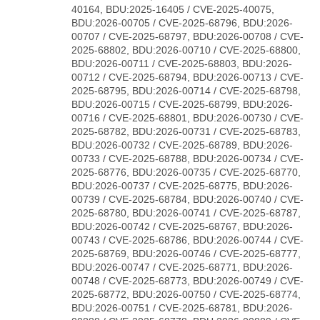
40164, BDU:2025-16405 / CVE-2025-40075,
BDU:2026-00705 / CVE-2025-68796, BDU:2026-
00707 / CVE-2025-68797, BDU:2026-00708 / CVE-
2025-68802, BDU:2026-00710 / CVE-2025-68800,
BDU:2026-00711 / CVE-2025-68803, BDU:2026-
00712 / CVE-2025-68794, BDU:2026-00713 / CVE-
2025-68795, BDU:2026-00714 / CVE-2025-68798,
BDU:2026-00715 / CVE-2025-68799, BDU:2026-
00716 / CVE-2025-68801, BDU:2026-00730 / CVE-
2025-68782, BDU:2026-00731 / CVE-2025-68783,
BDU:2026-00732 / CVE-2025-68789, BDU:2026-
00733 / CVE-2025-68788, BDU:2026-00734 / CVE-
2025-68776, BDU:2026-00735 / CVE-2025-68770,
BDU:2026-00737 / CVE-2025-68775, BDU:2026-
00739 / CVE-2025-68784, BDU:2026-00740 / CVE-
2025-68780, BDU:2026-00741 / CVE-2025-68787,
BDU:2026-00742 / CVE-2025-68767, BDU:2026-
00743 / CVE-2025-68786, BDU:2026-00744 / CVE-
2025-68769, BDU:2026-00746 / CVE-2025-68777,
BDU:2026-00747 / CVE-2025-68771, BDU:2026-
00748 / CVE-2025-68773, BDU:2026-00749 / CVE-
2025-68772, BDU:2026-00750 / CVE-2025-68774,
BDU:2026-00751 / CVE-2025-68781, BDU:2026-