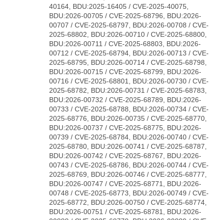
40164, BDU:2025-16405 / CVE-2025-40075,
BDU:2026-00705 / CVE-2025-68796, BDU:2026-
00707 / CVE-2025-68797, BDU:2026-00708 / CVE-
2025-68802, BDU:2026-00710 / CVE-2025-68800,
BDU:2026-00711 / CVE-2025-68803, BDU:2026-
00712 / CVE-2025-68794, BDU:2026-00713 / CVE-
2025-68795, BDU:2026-00714 / CVE-2025-68798,
BDU:2026-00715 / CVE-2025-68799, BDU:2026-
00716 / CVE-2025-68801, BDU:2026-00730 / CVE-
2025-68782, BDU:2026-00731 / CVE-2025-68783,
BDU:2026-00732 / CVE-2025-68789, BDU:2026-
00733 / CVE-2025-68788, BDU:2026-00734 / CVE-
2025-68776, BDU:2026-00735 / CVE-2025-68770,
BDU:2026-00737 / CVE-2025-68775, BDU:2026-
00739 / CVE-2025-68784, BDU:2026-00740 / CVE-
2025-68780, BDU:2026-00741 / CVE-2025-68787,
BDU:2026-00742 / CVE-2025-68767, BDU:2026-
00743 / CVE-2025-68786, BDU:2026-00744 / CVE-
2025-68769, BDU:2026-00746 / CVE-2025-68777,
BDU:2026-00747 / CVE-2025-68771, BDU:2026-
00748 / CVE-2025-68773, BDU:2026-00749 / CVE-
2025-68772, BDU:2026-00750 / CVE-2025-68774,
BDU:2026-00751 / CVE-2025-68781, BDU:2026-