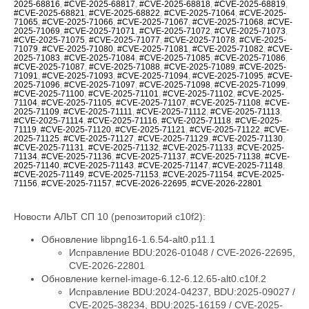
2025-68816
,
#CVE-2025-68817
,
#CVE-2025-68818
,
#CVE-2025-68819
,
#CVE-2025-68821
,
#CVE-2025-68822
,
#CVE-2025-71064
,
#CVE-2025-
71065
,
#CVE-2025-71066
,
#CVE-2025-71067
,
#CVE-2025-71068
,
#CVE-
2025-71069
,
#CVE-2025-71071
,
#CVE-2025-71072
,
#CVE-2025-71073
,
#CVE-2025-71075
,
#CVE-2025-71077
,
#CVE-2025-71078
,
#CVE-2025-
71079
,
#CVE-2025-71080
,
#CVE-2025-71081
,
#CVE-2025-71082
,
#CVE-
2025-71083
,
#CVE-2025-71084
,
#CVE-2025-71085
,
#CVE-2025-71086
,
#CVE-2025-71087
,
#CVE-2025-71088
,
#CVE-2025-71089
,
#CVE-2025-
71091
,
#CVE-2025-71093
,
#CVE-2025-71094
,
#CVE-2025-71095
,
#CVE-
2025-71096
,
#CVE-2025-71097
,
#CVE-2025-71098
,
#CVE-2025-71099
,
#CVE-2025-71100
,
#CVE-2025-71101
,
#CVE-2025-71102
,
#CVE-2025-
71104
,
#CVE-2025-71105
,
#CVE-2025-71107
,
#CVE-2025-71108
,
#CVE-
2025-71109
,
#CVE-2025-71111
,
#CVE-2025-71112
,
#CVE-2025-71113
,
#CVE-2025-71114
,
#CVE-2025-71116
,
#CVE-2025-71118
,
#CVE-2025-
71119
,
#CVE-2025-71120
,
#CVE-2025-71121
,
#CVE-2025-71122
,
#CVE-
2025-71125
,
#CVE-2025-71127
,
#CVE-2025-71129
,
#CVE-2025-71130
,
#CVE-2025-71131
,
#CVE-2025-71132
,
#CVE-2025-71133
,
#CVE-2025-
71134
,
#CVE-2025-71136
,
#CVE-2025-71137
,
#CVE-2025-71138
,
#CVE-
2025-71140
,
#CVE-2025-71143
,
#CVE-2025-71147
,
#CVE-2025-71148
,
#CVE-2025-71149
,
#CVE-2025-71153
,
#CVE-2025-71154
,
#CVE-2025-
71156
,
#CVE-2025-71157
,
#CVE-2026-22695
,
#CVE-2026-22801
Новости АЛЬТ СП 10 (репозиторий c10f2):
Обновление libpng16-1.6.54-alt0.p11.1
Исправление BDU:2026-01048 / CVE-2026-22695,
CVE-2026-22801
Обновление kernel-image-6.12-6.12.65-alt0.c10f.2
Исправление BDU:2024-04237, BDU:2025-09027 /
CVE-2025-38234, BDU:2025-16159 / CVE-2025-