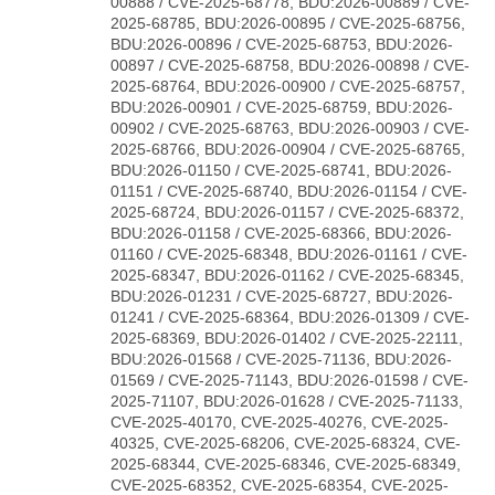
00888 / CVE-2025-68778, BDU:2026-00889 / CVE-
2025-68785, BDU:2026-00895 / CVE-2025-68756,
BDU:2026-00896 / CVE-2025-68753, BDU:2026-
00897 / CVE-2025-68758, BDU:2026-00898 / CVE-
2025-68764, BDU:2026-00900 / CVE-2025-68757,
BDU:2026-00901 / CVE-2025-68759, BDU:2026-
00902 / CVE-2025-68763, BDU:2026-00903 / CVE-
2025-68766, BDU:2026-00904 / CVE-2025-68765,
BDU:2026-01150 / CVE-2025-68741, BDU:2026-
01151 / CVE-2025-68740, BDU:2026-01154 / CVE-
2025-68724, BDU:2026-01157 / CVE-2025-68372,
BDU:2026-01158 / CVE-2025-68366, BDU:2026-
01160 / CVE-2025-68348, BDU:2026-01161 / CVE-
2025-68347, BDU:2026-01162 / CVE-2025-68345,
BDU:2026-01231 / CVE-2025-68727, BDU:2026-
01241 / CVE-2025-68364, BDU:2026-01309 / CVE-
2025-68369, BDU:2026-01402 / CVE-2025-22111,
BDU:2026-01568 / CVE-2025-71136, BDU:2026-
01569 / CVE-2025-71143, BDU:2026-01598 / CVE-
2025-71107, BDU:2026-01628 / CVE-2025-71133,
CVE-2025-40170, CVE-2025-40276, CVE-2025-
40325, CVE-2025-68206, CVE-2025-68324, CVE-
2025-68344, CVE-2025-68346, CVE-2025-68349,
CVE-2025-68352, CVE-2025-68354, CVE-2025-