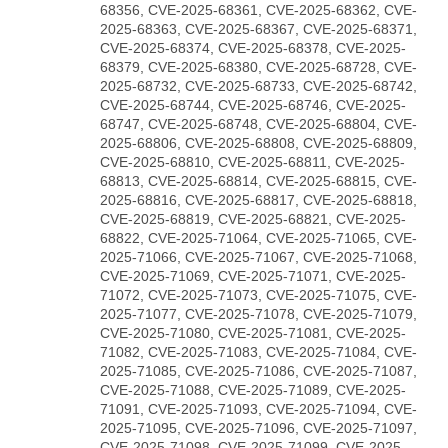
68356, CVE-2025-68361, CVE-2025-68362, CVE-
2025-68363, CVE-2025-68367, CVE-2025-68371,
CVE-2025-68374, CVE-2025-68378, CVE-2025-
68379, CVE-2025-68380, CVE-2025-68728, CVE-
2025-68732, CVE-2025-68733, CVE-2025-68742,
CVE-2025-68744, CVE-2025-68746, CVE-2025-
68747, CVE-2025-68748, CVE-2025-68804, CVE-
2025-68806, CVE-2025-68808, CVE-2025-68809,
CVE-2025-68810, CVE-2025-68811, CVE-2025-
68813, CVE-2025-68814, CVE-2025-68815, CVE-
2025-68816, CVE-2025-68817, CVE-2025-68818,
CVE-2025-68819, CVE-2025-68821, CVE-2025-
68822, CVE-2025-71064, CVE-2025-71065, CVE-
2025-71066, CVE-2025-71067, CVE-2025-71068,
CVE-2025-71069, CVE-2025-71071, CVE-2025-
71072, CVE-2025-71073, CVE-2025-71075, CVE-
2025-71077, CVE-2025-71078, CVE-2025-71079,
CVE-2025-71080, CVE-2025-71081, CVE-2025-
71082, CVE-2025-71083, CVE-2025-71084, CVE-
2025-71085, CVE-2025-71086, CVE-2025-71087,
CVE-2025-71088, CVE-2025-71089, CVE-2025-
71091, CVE-2025-71093, CVE-2025-71094, CVE-
2025-71095, CVE-2025-71096, CVE-2025-71097,
CVE-2025-71098, CVE-2025-71099, CVE-2025-