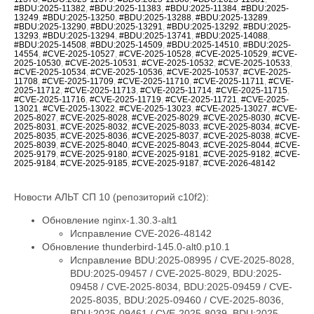
#BDU:2025-11382
,
#BDU:2025-11383
,
#BDU:2025-11384
,
#BDU:2025-
13249
,
#BDU:2025-13250
,
#BDU:2025-13288
,
#BDU:2025-13289
,
#BDU:2025-13290
,
#BDU:2025-13291
,
#BDU:2025-13292
,
#BDU:2025-
13293
,
#BDU:2025-13294
,
#BDU:2025-13741
,
#BDU:2025-14088
,
#BDU:2025-14508
,
#BDU:2025-14509
,
#BDU:2025-14510
,
#BDU:2025-
14554
,
#CVE-2025-10527
,
#CVE-2025-10528
,
#CVE-2025-10529
,
#CVE-
2025-10530
,
#CVE-2025-10531
,
#CVE-2025-10532
,
#CVE-2025-10533
,
#CVE-2025-10534
,
#CVE-2025-10536
,
#CVE-2025-10537
,
#CVE-2025-
11708
,
#CVE-2025-11709
,
#CVE-2025-11710
,
#CVE-2025-11711
,
#CVE-
2025-11712
,
#CVE-2025-11713
,
#CVE-2025-11714
,
#CVE-2025-11715
,
#CVE-2025-11716
,
#CVE-2025-11719
,
#CVE-2025-11721
,
#CVE-2025-
13021
,
#CVE-2025-13022
,
#CVE-2025-13023
,
#CVE-2025-13027
,
#CVE-
2025-8027
,
#CVE-2025-8028
,
#CVE-2025-8029
,
#CVE-2025-8030
,
#CVE-
2025-8031
,
#CVE-2025-8032
,
#CVE-2025-8033
,
#CVE-2025-8034
,
#CVE-
2025-8035
,
#CVE-2025-8036
,
#CVE-2025-8037
,
#CVE-2025-8038
,
#CVE-
2025-8039
,
#CVE-2025-8040
,
#CVE-2025-8043
,
#CVE-2025-8044
,
#CVE-
2025-9179
,
#CVE-2025-9180
,
#CVE-2025-9181
,
#CVE-2025-9182
,
#CVE-
2025-9184
,
#CVE-2025-9185
,
#CVE-2025-9187
,
#CVE-2026-48142
Новости АЛЬТ СП 10 (репозиторий c10f2):
Обновление nginx-1.30.3-alt1
Исправление CVE-2026-48142
Обновление thunderbird-145.0-alt0.p10.1
Исправление BDU:2025-08995 / CVE-2025-8028,
BDU:2025-09457 / CVE-2025-8029, BDU:2025-
09458 / CVE-2025-8034, BDU:2025-09459 / CVE-
2025-8035, BDU:2025-09460 / CVE-2025-8036,
BDU:2025-09461 / CVE-2025-8039, BDU:2025-