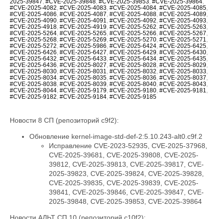
2025-39847
,
#CVE-2025-39848
,
#CVE-2025-39853
,
#CVE-2025-39864
,
#CVE-2025-4082
,
#CVE-2025-4083
,
#CVE-2025-4084
,
#CVE-2025-4085
,
#CVE-2025-4086
,
#CVE-2025-4087
,
#CVE-2025-4088
,
#CVE-2025-4089
,
#CVE-2025-4090
,
#CVE-2025-4091
,
#CVE-2025-4092
,
#CVE-2025-4093
,
#CVE-2025-4918
,
#CVE-2025-4919
,
#CVE-2025-5262
,
#CVE-2025-5263
,
#CVE-2025-5264
,
#CVE-2025-5265
,
#CVE-2025-5266
,
#CVE-2025-5267
,
#CVE-2025-5268
,
#CVE-2025-5269
,
#CVE-2025-5270
,
#CVE-2025-5271
,
#CVE-2025-5272
,
#CVE-2025-5986
,
#CVE-2025-6424
,
#CVE-2025-6425
,
#CVE-2025-6426
,
#CVE-2025-6427
,
#CVE-2025-6429
,
#CVE-2025-6430
,
#CVE-2025-6432
,
#CVE-2025-6433
,
#CVE-2025-6434
,
#CVE-2025-6435
,
#CVE-2025-6436
,
#CVE-2025-8027
,
#CVE-2025-8028
,
#CVE-2025-8029
,
#CVE-2025-8030
,
#CVE-2025-8031
,
#CVE-2025-8032
,
#CVE-2025-8033
,
#CVE-2025-8034
,
#CVE-2025-8035
,
#CVE-2025-8036
,
#CVE-2025-8037
,
#CVE-2025-8038
,
#CVE-2025-8039
,
#CVE-2025-8040
,
#CVE-2025-8043
,
#CVE-2025-8044
,
#CVE-2025-9179
,
#CVE-2025-9180
,
#CVE-2025-9181
,
#CVE-2025-9182
,
#CVE-2025-9184
,
#CVE-2025-9185
Новости 8 СП (репозиторий c9f2):
Обновление kernel-image-std-def-2:5.10.243-alt0.c9f.2
Исправление CVE-2023-52935, CVE-2025-37968,
CVE-2025-39681, CVE-2025-39808, CVE-2025-
39812, CVE-2025-39813, CVE-2025-39817, CVE-
2025-39823, CVE-2025-39824, CVE-2025-39828,
CVE-2025-39835, CVE-2025-39839, CVE-2025-
39841, CVE-2025-39846, CVE-2025-39847, CVE-
2025-39848, CVE-2025-39853, CVE-2025-39864
Новости АЛЬТ СП 10 (репозиторий c10f2):