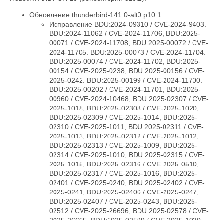
Обновление thunderbird-141.0-alt0.p10.1
Исправление BDU:2024-09310 / CVE-2024-9403,
BDU:2024-11062 / CVE-2024-11706, BDU:2025-
00071 / CVE-2024-11708, BDU:2025-00072 / CVE-
2024-11705, BDU:2025-00073 / CVE-2024-11704,
BDU:2025-00074 / CVE-2024-11702, BDU:2025-
00154 / CVE-2025-0238, BDU:2025-00156 / CVE-
2025-0242, BDU:2025-00199 / CVE-2024-11700,
BDU:2025-00202 / CVE-2024-11701, BDU:2025-
00960 / CVE-2024-10468, BDU:2025-02307 / CVE-
2025-1018, BDU:2025-02308 / CVE-2025-1020,
BDU:2025-02309 / CVE-2025-1014, BDU:2025-
02310 / CVE-2025-1011, BDU:2025-02311 / CVE-
2025-1013, BDU:2025-02312 / CVE-2025-1012,
BDU:2025-02313 / CVE-2025-1009, BDU:2025-
02314 / CVE-2025-1010, BDU:2025-02315 / CVE-
2025-1015, BDU:2025-02316 / CVE-2025-0510,
BDU:2025-02317 / CVE-2025-1016, BDU:2025-
02401 / CVE-2025-0240, BDU:2025-02402 / CVE-
2025-0241, BDU:2025-02406 / CVE-2025-0247,
BDU:2025-02407 / CVE-2025-0243, BDU:2025-
02512 / CVE-2025-26696, BDU:2025-02578 / CVE-