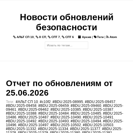
Новости обновлений
безопасности
АЛЬТ СП 10
,
8 СП
,
СПТ 7
,
СПТ 6
Архив
|
Теги
|
Atom
Отчет по обновлениям от
25.06.2026
Теги:
#АЛЬТ СП 10
,
#c10f2
,
#BDU:2025-08995
,
#BDU:2025-09457
,
#BDU:2025-09458
,
#BDU:2025-09459
,
#BDU:2025-09460
,
#BDU:2025-
09461
,
#BDU:2025-09462
,
#BDU:2025-10385
,
#BDU:2025-10387
,
#BDU:2025-10388
,
#BDU:2025-10484
,
#BDU:2025-10485
,
#BDU:2025-
10486
,
#BDU:2025-10487
,
#BDU:2025-10490
,
#BDU:2025-10491
,
#BDU:2025-10492
,
#BDU:2025-10493
,
#BDU:2025-10494
,
#BDU:2025-
10496
,
#BDU:2025-10497
,
#BDU:2025-10502
,
#BDU:2025-10503
,
#BDU:2025-11332
,
#BDU:2025-11334
,
#BDU:2025-11377
,
#BDU:2025-
11378
,
#BDU:2025-11379
,
#BDU:2025-11380
,
#BDU:2025-11381
,