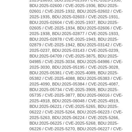
2025-26695, BDU:2025-02599 / CVE-2025-1930,
BDU:2025-02600 / CVE-2025-1936, BDU:2025-
02601 / CVE-2025-1932, BDU:2025-02602 / CVE-
2025-1935, BDU:2025-02603 / CVE-2025-1931,
BDU:2025-02604 / CVE-2025-1937, BDU:2025-
02605 / CVE-2025-1934, BDU:2025-02606 / CVE-
2025-1938, BDU:2025-02877 / CVE-2025-1933,
BDU:2025-02878 / CVE-2025-1943, BDU:2025-
02879 / CVE-2025-1942, BDU:2025-03142 / CVE-
2025-0237, BDU:2025-03143 / CVE-2025-0239,
BDU:2025-04709 / CVE-2025-3875, BDU:2025-
04985 / CVE-2025-3034, BDU:2025-04986 / CVE-
2025-3030, BDU:2025-05195 / CVE-2025-3028,
BDU:2025-05381 / CVE-2025-4089, BDU:2025-
05382 / CVE-2025-4088, BDU:2025-05383 / CVE-
2025-4090, BDU:2025-05384 / CVE-2025-4087,
BDU:2025-05734 / CVE-2025-3909, BDU:2025-
05735 / CVE-2025-3877, BDU:2025-06016 / CVE-
2025-4918, BDU:2025-06048 / CVE-2025-4919,
BDU:2025-06221 / CVE-2025-5265, BDU:2025-
06222 / CVE-2025-5264, BDU:2025-06223 / CVE-
2025-5263, BDU:2025-06224 / CVE-2025-5266,
BDU:2025-06225 / CVE-2025-5268, BDU:2025-
06226 / CVE-2025-5270, BDU:2025-06227 / CVE-