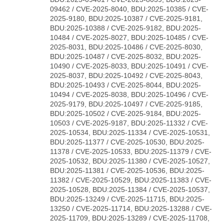
09462 / CVE-2025-8040, BDU:2025-10385 / CVE-
2025-9180, BDU:2025-10387 / CVE-2025-9181,
BDU:2025-10388 / CVE-2025-9182, BDU:2025-
10484 / CVE-2025-8027, BDU:2025-10485 / CVE-
2025-8031, BDU:2025-10486 / CVE-2025-8030,
BDU:2025-10487 / CVE-2025-8032, BDU:2025-
10490 / CVE-2025-8033, BDU:2025-10491 / CVE-
2025-8037, BDU:2025-10492 / CVE-2025-8043,
BDU:2025-10493 / CVE-2025-8044, BDU:2025-
10494 / CVE-2025-8038, BDU:2025-10496 / CVE-
2025-9179, BDU:2025-10497 / CVE-2025-9185,
BDU:2025-10502 / CVE-2025-9184, BDU:2025-
10503 / CVE-2025-9187, BDU:2025-11332 / CVE-
2025-10534, BDU:2025-11334 / CVE-2025-10531,
BDU:2025-11377 / CVE-2025-10530, BDU:2025-
11378 / CVE-2025-10533, BDU:2025-11379 / CVE-
2025-10532, BDU:2025-11380 / CVE-2025-10527,
BDU:2025-11381 / CVE-2025-10536, BDU:2025-
11382 / CVE-2025-10529, BDU:2025-11383 / CVE-
2025-10528, BDU:2025-11384 / CVE-2025-10537,
BDU:2025-13249 / CVE-2025-11715, BDU:2025-
13250 / CVE-2025-11714, BDU:2025-13288 / CVE-
2025-11709, BDU:2025-13289 / CVE-2025-11708,