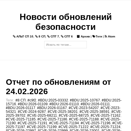
Новости обновлений
безопасности
АЛЬТ СП 10
,
8 СП
,
СПТ 7
,
СПТ 6
Архив
|
Теги
|
Atom
Отчет по обновлениям от
24.02.2026
Теги:
#8 СП
,
#c9f2
,
#BDU:2025-03332
,
#BDU:2025-10767
,
#BDU:2025-
15716
,
#BDU:2026-01109
,
#BDU:2026-01110
,
#BDU:2026-01111
,
#BDU:2026-01117
,
#BDU:2026-01167
,
#CVE-2023-54207
,
#CVE-2023-
54321
,
#CVE-2024-9287
,
#CVE-2025-38201
,
#CVE-2025-38591
,
#CVE-
2025-39702
,
#CVE-2025-68211
,
#CVE-2025-68725
,
#CVE-2025-71162
,
#CVE-2025-71185
,
#CVE-2025-71186
,
#CVE-2025-71188
,
#CVE-2025-
71190
,
#CVE-2025-71191
,
#CVE-2025-71194
,
#CVE-2025-71196
,
#CVE-
2025-71197
,
#CVE-2025-71199
,
#CVE-2025-71222
,
#CVE-2025-71224
,
#CVE-2026-22997
,
#CVE-2026-22999
,
#CVE-2026-23001
,
#CVE-2026-