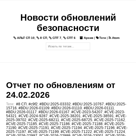
Новости обновлений
безопасности
АЛЬТ СП 10
,
8 СП
,
СПТ 7
,
СПТ 6
Архив
|
Теги
|
Atom
Отчет по обновлениям от
24.02.2026
Теги:
#8 СП
,
#c9f2
,
#BDU:2025-03332
,
#BDU:2025-10767
,
#BDU:2025-
15716
,
#BDU:2026-01109
,
#BDU:2026-01110
,
#BDU:2026-01111
,
#BDU:2026-01117
,
#BDU:2026-01167
,
#CVE-2023-54207
,
#CVE-2023-
54321
,
#CVE-2024-9287
,
#CVE-2025-38201
,
#CVE-2025-38591
,
#CVE-
2025-39702
,
#CVE-2025-68211
,
#CVE-2025-68725
,
#CVE-2025-71162
,
#CVE-2025-71185
,
#CVE-2025-71186
,
#CVE-2025-71188
,
#CVE-2025-
71190
,
#CVE-2025-71191
,
#CVE-2025-71194
,
#CVE-2025-71196
,
#CVE-
2025-71197
,
#CVE-2025-71199
,
#CVE-2025-71222
,
#CVE-2025-71224
,
#CVE-2026-22997
,
#CVE-2026-22999
,
#CVE-2026-23001
,
#CVE-2026-