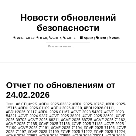
Новости обновлений
безопасности
АЛЬТ СП 10
,
8 СП
,
СПТ 7
,
СПТ 6
Архив
|
Теги
|
Atom
Отчет по обновлениям от
24.02.2026
Теги:
#8 СП
,
#c9f2
,
#BDU:2025-03332
,
#BDU:2025-10767
,
#BDU:2025-
15716
,
#BDU:2026-01109
,
#BDU:2026-01110
,
#BDU:2026-01111
,
#BDU:2026-01117
,
#BDU:2026-01167
,
#CVE-2023-54207
,
#CVE-2023-
54321
,
#CVE-2024-9287
,
#CVE-2025-38201
,
#CVE-2025-38591
,
#CVE-
2025-39702
,
#CVE-2025-68211
,
#CVE-2025-68725
,
#CVE-2025-71162
,
#CVE-2025-71185
,
#CVE-2025-71186
,
#CVE-2025-71188
,
#CVE-2025-
71190
,
#CVE-2025-71191
,
#CVE-2025-71194
,
#CVE-2025-71196
,
#CVE-
2025-71197
,
#CVE-2025-71199
,
#CVE-2025-71222
,
#CVE-2025-71224
,
#CVE-2026-22997
,
#CVE-2026-22999
,
#CVE-2026-23001
,
#CVE-2026-