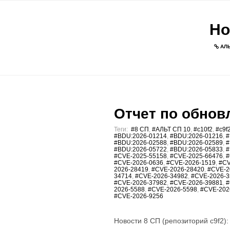
Но
АЛЬ
Отчет по обновл
Теги:
#8 СП
,
#АЛЬТ СП 10
,
#c10f2
,
#c9f
#BDU:2026-01214
,
#BDU:2026-01216
,
#
#BDU:2026-02588
,
#BDU:2026-02589
,
#
#BDU:2026-05722
,
#BDU:2026-05833
,
#
#CVE-2025-55158
,
#CVE-2025-66476
,
#
#CVE-2026-0636
,
#CVE-2026-1519
,
#CV
2026-28419
,
#CVE-2026-28420
,
#CVE-2
34714
,
#CVE-2026-34982
,
#CVE-2026-3
#CVE-2026-37982
,
#CVE-2026-39881
,
#
2026-5588
,
#CVE-2026-5598
,
#CVE-202
#CVE-2026-9256
Новости 8 СП (репозиторий c9f2):