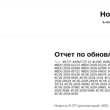
Но
АЛЬ
Отчет по обновл
Теги:
#8 СП
,
#АЛЬТ СП 10
,
#c10f2
,
#c9f
#BDU:2026-01214
,
#BDU:2026-01216
,
#
#BDU:2026-02588
,
#BDU:2026-02589
,
#
#BDU:2026-05722
,
#BDU:2026-05833
,
#
#CVE-2025-55158
,
#CVE-2025-66476
,
#
#CVE-2026-0636
,
#CVE-2026-1519
,
#CV
2026-28419
,
#CVE-2026-28420
,
#CVE-2
34714
,
#CVE-2026-34982
,
#CVE-2026-3
#CVE-2026-37982
,
#CVE-2026-39881
,
#
2026-5588
,
#CVE-2026-5598
,
#CVE-202
#CVE-2026-9256
Новости 8 СП (репозиторий c9f2):