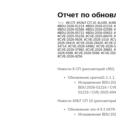
Отчет по обновл
Теги:
#8 СП
,
#АЛЬТ СП 10
,
#c10f2
,
#c9f
#BDU:2026-01214
,
#BDU:2026-01216
,
#
#BDU:2026-02588
,
#BDU:2026-02589
,
#
#BDU:2026-05722
,
#BDU:2026-05833
,
#
#CVE-2025-55158
,
#CVE-2025-66476
,
#
#CVE-2026-0636
,
#CVE-2026-1519
,
#CV
2026-28419
,
#CVE-2026-28420
,
#CVE-2
34714
,
#CVE-2026-34982
,
#CVE-2026-3
#CVE-2026-37982
,
#CVE-2026-39881
,
#
2026-5588
,
#CVE-2026-5598
,
#CVE-202
#CVE-2026-9256
Новости 8 СП (репозиторий c9f2):
Обновление openssl1.1-1.1.
Исправление BDU:202
BDU:2026-01216 / CV
01219 / CVE-2025-694
Новости АЛЬТ СП 10 (репозиторий
Обновление vim-4:9.2.0478-
Исправление BDU:202