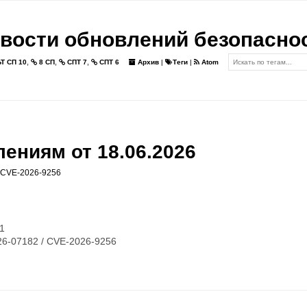
вости обновлений безопасно
Т СП 10
,
8 СП
,
СПТ 7
,
СПТ 6
Архив
|
Теги
|
Atom
ениям от 18.06.2026
CVE-2026-9256
t1
6-07182 / CVE-2026-9256