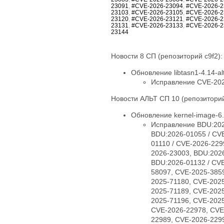
23091
,
#CVE-2026-23094
,
#CVE-2026-2
23103
,
#CVE-2026-23105
,
#CVE-2026-2
23120
,
#CVE-2026-23121
,
#CVE-2026-2
23131
,
#CVE-2026-23133
,
#CVE-2026-2
23144
Новости 8 СП (репозиторий c9f2):
Обновление libtasn1-4.14-alt
Исправление CVE-20
Новости АЛЬТ СП 10 (репозиторий
Обновление kernel-image-6.1
Исправление BDU:202
BDU:2026-01055 / CV
01110 / CVE-2026-229
2026-23003, BDU:2026
BDU:2026-01132 / CVE
58097, CVE-2025-385
2025-71180, CVE-202
2025-71189, CVE-202
2025-71196, CVE-202
CVE-2026-22978, CVE
22989, CVE-2026-229