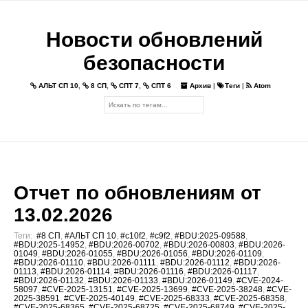
Новости обновлений
безопасности
АЛЬТ СП 10
,
8 СП
,
СПТ 7
,
СПТ 6
Архив
|
Теги
|
Atom
Отчет по обновлениям от
13.02.2026
Теги:
#8 СП
,
#АЛЬТ СП 10
,
#c10f2
,
#c9f2
,
#BDU:2025-09588
,
#BDU:2025-14952
,
#BDU:2026-00702
,
#BDU:2026-00803
,
#BDU:2026-
01049
,
#BDU:2026-01055
,
#BDU:2026-01056
,
#BDU:2026-01109
,
#BDU:2026-01110
,
#BDU:2026-01111
,
#BDU:2026-01112
,
#BDU:2026-
01113
,
#BDU:2026-01114
,
#BDU:2026-01116
,
#BDU:2026-01117
,
#BDU:2026-01132
,
#BDU:2026-01133
,
#BDU:2026-01149
,
#CVE-2024-
58097
,
#CVE-2025-13151
,
#CVE-2025-13699
,
#CVE-2025-38248
,
#CVE-
2025-38591
,
#CVE-2025-40149
,
#CVE-2025-68333
,
#CVE-2025-68358
,
#CVE-2025-68365
,
#CVE-2025-68725
,
#CVE-2025-68749
,
#CVE-2025-