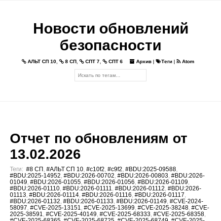
Новости обновлений
безопасности
АЛЬТ СП 10
,
8 СП
,
СПТ 7
,
СПТ 6
Архив
|
Теги
|
Atom
Отчет по обновлениям от
13.02.2026
Теги:
#8 СП
,
#АЛЬТ СП 10
,
#c10f2
,
#c9f2
,
#BDU:2025-09588
,
#BDU:2025-14952
,
#BDU:2026-00702
,
#BDU:2026-00803
,
#BDU:2026-
01049
,
#BDU:2026-01055
,
#BDU:2026-01056
,
#BDU:2026-01109
,
#BDU:2026-01110
,
#BDU:2026-01111
,
#BDU:2026-01112
,
#BDU:2026-
01113
,
#BDU:2026-01114
,
#BDU:2026-01116
,
#BDU:2026-01117
,
#BDU:2026-01132
,
#BDU:2026-01133
,
#BDU:2026-01149
,
#CVE-2024-
58097
,
#CVE-2025-13151
,
#CVE-2025-13699
,
#CVE-2025-38248
,
#CVE-
2025-38591
,
#CVE-2025-40149
,
#CVE-2025-68333
,
#CVE-2025-68358
,
#CVE-2025-68365
,
#CVE-2025-68725
,
#CVE-2025-68749
,
#CVE-2025-