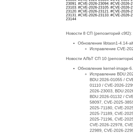
23091
,
#CVE-2026-23094
,
#CVE-2026-2
23103
,
#CVE-2026-23105
,
#CVE-2026-2
23120
,
#CVE-2026-23121
,
#CVE-2026-2
23131
,
#CVE-2026-23133
,
#CVE-2026-2
23144
Новости 8 СП (репозиторий c9f2):
Обновление libtasn1-4.14-alt
Исправление CVE-20
Новости АЛЬТ СП 10 (репозиторий
Обновление kernel-image-6.1
Исправление BDU:202
BDU:2026-01055 / CV
01110 / CVE-2026-229
2026-23003, BDU:2026
BDU:2026-01132 / CVE
58097, CVE-2025-385
2025-71180, CVE-202
2025-71189, CVE-202
2025-71196, CVE-202
CVE-2026-22978, CVE
22989, CVE-2026-229