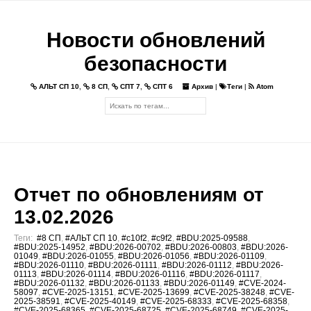
Новости обновлений
безопасности
АЛЬТ СП 10
,
8 СП
,
СПТ 7
,
СПТ 6
Архив
|
Теги
|
Atom
Отчет по обновлениям от
13.02.2026
Теги:
#8 СП
,
#АЛЬТ СП 10
,
#c10f2
,
#c9f2
,
#BDU:2025-09588
,
#BDU:2025-14952
,
#BDU:2026-00702
,
#BDU:2026-00803
,
#BDU:2026-
01049
,
#BDU:2026-01055
,
#BDU:2026-01056
,
#BDU:2026-01109
,
#BDU:2026-01110
,
#BDU:2026-01111
,
#BDU:2026-01112
,
#BDU:2026-
01113
,
#BDU:2026-01114
,
#BDU:2026-01116
,
#BDU:2026-01117
,
#BDU:2026-01132
,
#BDU:2026-01133
,
#BDU:2026-01149
,
#CVE-2024-
58097
,
#CVE-2025-13151
,
#CVE-2025-13699
,
#CVE-2025-38248
,
#CVE-
2025-38591
,
#CVE-2025-40149
,
#CVE-2025-68333
,
#CVE-2025-68358
,
#CVE-2025-68365
,
#CVE-2025-68725
,
#CVE-2025-68749
,
#CVE-2025-