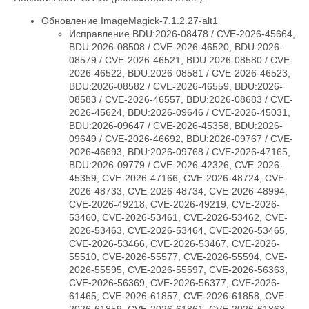
Обновление ImageMagick-7.1.2.27-alt1
Исправление BDU:2026-08478 / CVE-2026-45664,
BDU:2026-08508 / CVE-2026-46520, BDU:2026-
08579 / CVE-2026-46521, BDU:2026-08580 / CVE-
2026-46522, BDU:2026-08581 / CVE-2026-46523,
BDU:2026-08582 / CVE-2026-46559, BDU:2026-
08583 / CVE-2026-46557, BDU:2026-08683 / CVE-
2026-45624, BDU:2026-09646 / CVE-2026-45031,
BDU:2026-09647 / CVE-2026-45358, BDU:2026-
09649 / CVE-2026-46692, BDU:2026-09767 / CVE-
2026-46693, BDU:2026-09768 / CVE-2026-47165,
BDU:2026-09779 / CVE-2026-42326, CVE-2026-
45359, CVE-2026-47166, CVE-2026-48724, CVE-
2026-48733, CVE-2026-48734, CVE-2026-48994,
CVE-2026-49218, CVE-2026-49219, CVE-2026-
53460, CVE-2026-53461, CVE-2026-53462, CVE-
2026-53463, CVE-2026-53464, CVE-2026-53465,
CVE-2026-53466, CVE-2026-53467, CVE-2026-
55510, CVE-2026-55577, CVE-2026-55594, CVE-
2026-55595, CVE-2026-55597, CVE-2026-56363,
CVE-2026-56369, CVE-2026-56377, CVE-2026-
61465, CVE-2026-61857, CVE-2026-61858, CVE-
2026-61859, CVE-2026-61861, CVE-2026-61863,