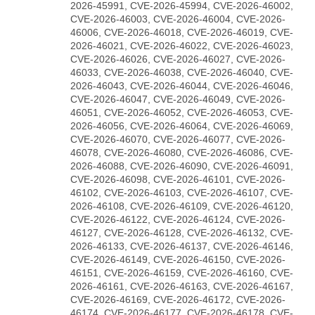
2026-45991, CVE-2026-45994, CVE-2026-46002,
CVE-2026-46003, CVE-2026-46004, CVE-2026-
46006, CVE-2026-46018, CVE-2026-46019, CVE-
2026-46021, CVE-2026-46022, CVE-2026-46023,
CVE-2026-46026, CVE-2026-46027, CVE-2026-
46033, CVE-2026-46038, CVE-2026-46040, CVE-
2026-46043, CVE-2026-46044, CVE-2026-46046,
CVE-2026-46047, CVE-2026-46049, CVE-2026-
46051, CVE-2026-46052, CVE-2026-46053, CVE-
2026-46056, CVE-2026-46064, CVE-2026-46069,
CVE-2026-46070, CVE-2026-46077, CVE-2026-
46078, CVE-2026-46080, CVE-2026-46086, CVE-
2026-46088, CVE-2026-46090, CVE-2026-46091,
CVE-2026-46098, CVE-2026-46101, CVE-2026-
46102, CVE-2026-46103, CVE-2026-46107, CVE-
2026-46108, CVE-2026-46109, CVE-2026-46120,
CVE-2026-46122, CVE-2026-46124, CVE-2026-
46127, CVE-2026-46128, CVE-2026-46132, CVE-
2026-46133, CVE-2026-46137, CVE-2026-46146,
CVE-2026-46149, CVE-2026-46150, CVE-2026-
46151, CVE-2026-46159, CVE-2026-46160, CVE-
2026-46161, CVE-2026-46163, CVE-2026-46167,
CVE-2026-46169, CVE-2026-46172, CVE-2026-
46174, CVE-2026-46177, CVE-2026-46178, CVE-