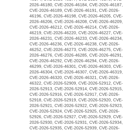
2026-46180, CVE-2026-46184, CVE-2026-46187,
CVE-2026-46189, CVE-2026-46191, CVE-2026-
46196, CVE-2026-46198, CVE-2026-46205, CVE-
2026-46206, CVE-2026-46208, CVE-2026-46209,
CVE-2026-46212, CVE-2026-46214, CVE-2026-
46219, CVE-2026-46220, CVE-2026-46227, CVE-
2026-46231, CVE-2026-46233, CVE-2026-46234,
CVE-2026-46236, CVE-2026-46238, CVE-2026-
46252, CVE-2026-46273, CVE-2026-46275, CVE-
2026-46276, CVE-2026-46285, CVE-2026-46291,
CVE-2026-46292, CVE-2026-46294, CVE-2026-
46299, CVE-2026-46301, CVE-2026-46303, CVE-
2026-46304, CVE-2026-46307, CVE-2026-46319,
CVE-2026-46320, CVE-2026-46321, CVE-2026-
46322, CVE-2026-52909, CVE-2026-52912, CVE-
2026-52913, CVE-2026-52914, CVE-2026-52915,
CVE-2026-52916, CVE-2026-52917, CVE-2026-
52918, CVE-2026-52919, CVE-2026-52920, CVE-
2026-52921, CVE-2026-52922, CVE-2026-52923,
CVE-2026-52924, CVE-2026-52925, CVE-2026-
52926, CVE-2026-52927, CVE-2026-52929, CVE-
2026-52930, CVE-2026-52931, CVE-2026-52934,
CVE-2026-52935, CVE-2026-52939, CVE-2026-