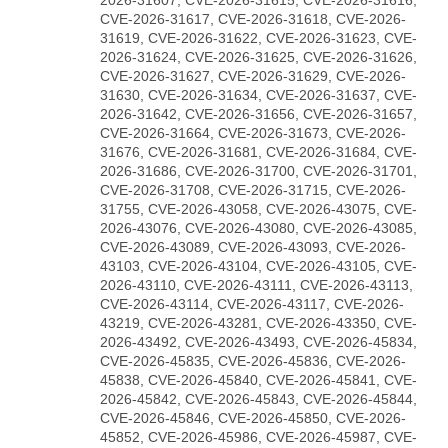
CVE-2026-31617, CVE-2026-31618, CVE-2026-
31619, CVE-2026-31622, CVE-2026-31623, CVE-
2026-31624, CVE-2026-31625, CVE-2026-31626,
CVE-2026-31627, CVE-2026-31629, CVE-2026-
31630, CVE-2026-31634, CVE-2026-31637, CVE-
2026-31642, CVE-2026-31656, CVE-2026-31657,
CVE-2026-31664, CVE-2026-31673, CVE-2026-
31676, CVE-2026-31681, CVE-2026-31684, CVE-
2026-31686, CVE-2026-31700, CVE-2026-31701,
CVE-2026-31708, CVE-2026-31715, CVE-2026-
31755, CVE-2026-43058, CVE-2026-43075, CVE-
2026-43076, CVE-2026-43080, CVE-2026-43085,
CVE-2026-43089, CVE-2026-43093, CVE-2026-
43103, CVE-2026-43104, CVE-2026-43105, CVE-
2026-43110, CVE-2026-43111, CVE-2026-43113,
CVE-2026-43114, CVE-2026-43117, CVE-2026-
43219, CVE-2026-43281, CVE-2026-43350, CVE-
2026-43492, CVE-2026-43493, CVE-2026-45834,
CVE-2026-45835, CVE-2026-45836, CVE-2026-
45838, CVE-2026-45840, CVE-2026-45841, CVE-
2026-45842, CVE-2026-45843, CVE-2026-45844,
CVE-2026-45846, CVE-2026-45850, CVE-2026-
45852, CVE-2026-45986, CVE-2026-45987, CVE-