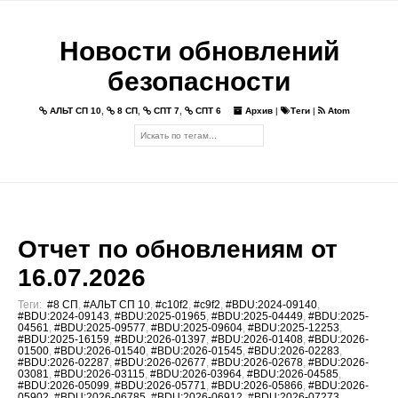
Новости обновлений
безопасности
АЛЬТ СП 10
,
8 СП
,
СПТ 7
,
СПТ 6
Архив
|
Теги
|
Atom
Отчет по обновлениям от
16.07.2026
Теги:
#8 СП
,
#АЛЬТ СП 10
,
#c10f2
,
#c9f2
,
#BDU:2024-09140
,
#BDU:2024-09143
,
#BDU:2025-01965
,
#BDU:2025-04449
,
#BDU:2025-
04561
,
#BDU:2025-09577
,
#BDU:2025-09604
,
#BDU:2025-12253
,
#BDU:2025-16159
,
#BDU:2026-01397
,
#BDU:2026-01408
,
#BDU:2026-
01500
,
#BDU:2026-01540
,
#BDU:2026-01545
,
#BDU:2026-02283
,
#BDU:2026-02287
,
#BDU:2026-02677
,
#BDU:2026-02678
,
#BDU:2026-
03081
,
#BDU:2026-03115
,
#BDU:2026-03964
,
#BDU:2026-04585
,
#BDU:2026-05099
,
#BDU:2026-05771
,
#BDU:2026-05866
,
#BDU:2026-
05902
,
#BDU:2026-06785
,
#BDU:2026-06912
,
#BDU:2026-07273
,