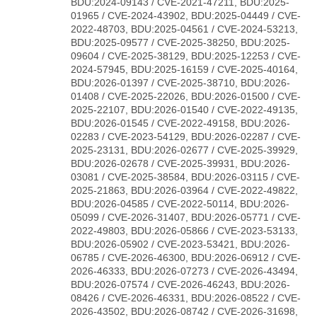
BDU:2024-09143 / CVE-2021-47211, BDU:2025-
01965 / CVE-2024-43902, BDU:2025-04449 / CVE-
2022-48703, BDU:2025-04561 / CVE-2024-53213,
BDU:2025-09577 / CVE-2025-38250, BDU:2025-
09604 / CVE-2025-38129, BDU:2025-12253 / CVE-
2024-57945, BDU:2025-16159 / CVE-2025-40164,
BDU:2026-01397 / CVE-2025-38710, BDU:2026-
01408 / CVE-2025-22026, BDU:2026-01500 / CVE-
2025-22107, BDU:2026-01540 / CVE-2022-49135,
BDU:2026-01545 / CVE-2022-49158, BDU:2026-
02283 / CVE-2023-54129, BDU:2026-02287 / CVE-
2025-23131, BDU:2026-02677 / CVE-2025-39929,
BDU:2026-02678 / CVE-2025-39931, BDU:2026-
03081 / CVE-2025-38584, BDU:2026-03115 / CVE-
2025-21863, BDU:2026-03964 / CVE-2022-49822,
BDU:2026-04585 / CVE-2022-50114, BDU:2026-
05099 / CVE-2026-31407, BDU:2026-05771 / CVE-
2022-49803, BDU:2026-05866 / CVE-2023-53133,
BDU:2026-05902 / CVE-2023-53421, BDU:2026-
06785 / CVE-2026-46300, BDU:2026-06912 / CVE-
2026-46333, BDU:2026-07273 / CVE-2026-43494,
BDU:2026-07574 / CVE-2026-46243, BDU:2026-
08426 / CVE-2026-46331, BDU:2026-08522 / CVE-
2026-43502, BDU:2026-08742 / CVE-2026-31698,