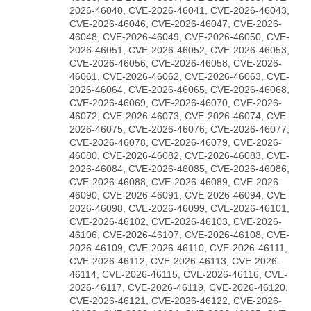
2026-46040, CVE-2026-46041, CVE-2026-46043,
CVE-2026-46046, CVE-2026-46047, CVE-2026-
46048, CVE-2026-46049, CVE-2026-46050, CVE-
2026-46051, CVE-2026-46052, CVE-2026-46053,
CVE-2026-46056, CVE-2026-46058, CVE-2026-
46061, CVE-2026-46062, CVE-2026-46063, CVE-
2026-46064, CVE-2026-46065, CVE-2026-46068,
CVE-2026-46069, CVE-2026-46070, CVE-2026-
46072, CVE-2026-46073, CVE-2026-46074, CVE-
2026-46075, CVE-2026-46076, CVE-2026-46077,
CVE-2026-46078, CVE-2026-46079, CVE-2026-
46080, CVE-2026-46082, CVE-2026-46083, CVE-
2026-46084, CVE-2026-46085, CVE-2026-46086,
CVE-2026-46088, CVE-2026-46089, CVE-2026-
46090, CVE-2026-46091, CVE-2026-46094, CVE-
2026-46098, CVE-2026-46099, CVE-2026-46101,
CVE-2026-46102, CVE-2026-46103, CVE-2026-
46106, CVE-2026-46107, CVE-2026-46108, CVE-
2026-46109, CVE-2026-46110, CVE-2026-46111,
CVE-2026-46112, CVE-2026-46113, CVE-2026-
46114, CVE-2026-46115, CVE-2026-46116, CVE-
2026-46117, CVE-2026-46119, CVE-2026-46120,
CVE-2026-46121, CVE-2026-46122, CVE-2026-