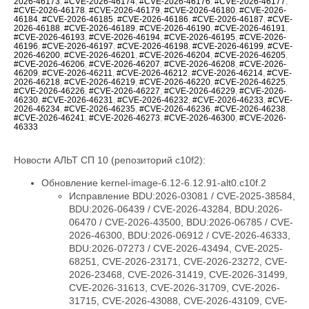
2026-46173
,
#CVE-2026-46174
,
#CVE-2026-46176
,
#CVE-2026-46177
,
#CVE-2026-46178
,
#CVE-2026-46179
,
#CVE-2026-46180
,
#CVE-2026-
46184
,
#CVE-2026-46185
,
#CVE-2026-46186
,
#CVE-2026-46187
,
#CVE-
2026-46188
,
#CVE-2026-46189
,
#CVE-2026-46190
,
#CVE-2026-46191
,
#CVE-2026-46193
,
#CVE-2026-46194
,
#CVE-2026-46195
,
#CVE-2026-
46196
,
#CVE-2026-46197
,
#CVE-2026-46198
,
#CVE-2026-46199
,
#CVE-
2026-46200
,
#CVE-2026-46201
,
#CVE-2026-46204
,
#CVE-2026-46205
,
#CVE-2026-46206
,
#CVE-2026-46207
,
#CVE-2026-46208
,
#CVE-2026-
46209
,
#CVE-2026-46211
,
#CVE-2026-46212
,
#CVE-2026-46214
,
#CVE-
2026-46218
,
#CVE-2026-46219
,
#CVE-2026-46220
,
#CVE-2026-46225
,
#CVE-2026-46226
,
#CVE-2026-46227
,
#CVE-2026-46229
,
#CVE-2026-
46230
,
#CVE-2026-46231
,
#CVE-2026-46232
,
#CVE-2026-46233
,
#CVE-
2026-46234
,
#CVE-2026-46235
,
#CVE-2026-46236
,
#CVE-2026-46238
,
#CVE-2026-46241
,
#CVE-2026-46273
,
#CVE-2026-46300
,
#CVE-2026-
46333
Новости АЛЬТ СП 10 (репозиторий c10f2):
Обновление kernel-image-6.12-6.12.91-alt0.c10f.2
Исправление BDU:2026-03081 / CVE-2025-38584,
BDU:2026-06439 / CVE-2026-43284, BDU:2026-
06470 / CVE-2026-43500, BDU:2026-06785 / CVE-
2026-46300, BDU:2026-06912 / CVE-2026-46333,
BDU:2026-07273 / CVE-2026-43494, CVE-2025-
68251, CVE-2026-23171, CVE-2026-23272, CVE-
2026-23468, CVE-2026-31419, CVE-2026-31499,
CVE-2026-31613, CVE-2026-31709, CVE-2026-
31715, CVE-2026-43088, CVE-2026-43109, CVE-