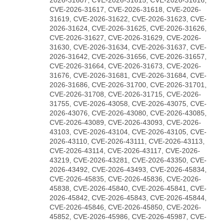
CVE-2026-31617, CVE-2026-31618, CVE-2026-
31619, CVE-2026-31622, CVE-2026-31623, CVE-
2026-31624, CVE-2026-31625, CVE-2026-31626,
CVE-2026-31627, CVE-2026-31629, CVE-2026-
31630, CVE-2026-31634, CVE-2026-31637, CVE-
2026-31642, CVE-2026-31656, CVE-2026-31657,
CVE-2026-31664, CVE-2026-31673, CVE-2026-
31676, CVE-2026-31681, CVE-2026-31684, CVE-
2026-31686, CVE-2026-31700, CVE-2026-31701,
CVE-2026-31708, CVE-2026-31715, CVE-2026-
31755, CVE-2026-43058, CVE-2026-43075, CVE-
2026-43076, CVE-2026-43080, CVE-2026-43085,
CVE-2026-43089, CVE-2026-43093, CVE-2026-
43103, CVE-2026-43104, CVE-2026-43105, CVE-
2026-43110, CVE-2026-43111, CVE-2026-43113,
CVE-2026-43114, CVE-2026-43117, CVE-2026-
43219, CVE-2026-43281, CVE-2026-43350, CVE-
2026-43492, CVE-2026-43493, CVE-2026-45834,
CVE-2026-45835, CVE-2026-45836, CVE-2026-
45838, CVE-2026-45840, CVE-2026-45841, CVE-
2026-45842, CVE-2026-45843, CVE-2026-45844,
CVE-2026-45846, CVE-2026-45850, CVE-2026-
45852, CVE-2026-45986, CVE-2026-45987, CVE-