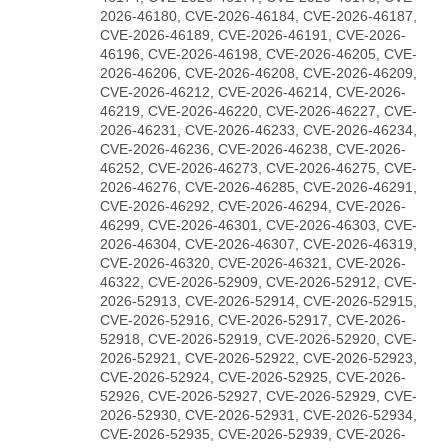
2026-46180, CVE-2026-46184, CVE-2026-46187,
CVE-2026-46189, CVE-2026-46191, CVE-2026-
46196, CVE-2026-46198, CVE-2026-46205, CVE-
2026-46206, CVE-2026-46208, CVE-2026-46209,
CVE-2026-46212, CVE-2026-46214, CVE-2026-
46219, CVE-2026-46220, CVE-2026-46227, CVE-
2026-46231, CVE-2026-46233, CVE-2026-46234,
CVE-2026-46236, CVE-2026-46238, CVE-2026-
46252, CVE-2026-46273, CVE-2026-46275, CVE-
2026-46276, CVE-2026-46285, CVE-2026-46291,
CVE-2026-46292, CVE-2026-46294, CVE-2026-
46299, CVE-2026-46301, CVE-2026-46303, CVE-
2026-46304, CVE-2026-46307, CVE-2026-46319,
CVE-2026-46320, CVE-2026-46321, CVE-2026-
46322, CVE-2026-52909, CVE-2026-52912, CVE-
2026-52913, CVE-2026-52914, CVE-2026-52915,
CVE-2026-52916, CVE-2026-52917, CVE-2026-
52918, CVE-2026-52919, CVE-2026-52920, CVE-
2026-52921, CVE-2026-52922, CVE-2026-52923,
CVE-2026-52924, CVE-2026-52925, CVE-2026-
52926, CVE-2026-52927, CVE-2026-52929, CVE-
2026-52930, CVE-2026-52931, CVE-2026-52934,
CVE-2026-52935, CVE-2026-52939, CVE-2026-