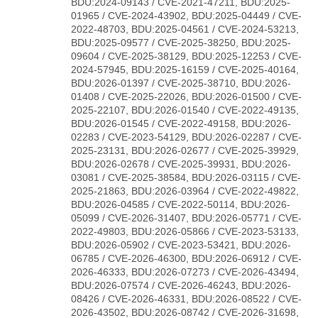
BDU:2024-09143 / CVE-2021-47211, BDU:2025-
01965 / CVE-2024-43902, BDU:2025-04449 / CVE-
2022-48703, BDU:2025-04561 / CVE-2024-53213,
BDU:2025-09577 / CVE-2025-38250, BDU:2025-
09604 / CVE-2025-38129, BDU:2025-12253 / CVE-
2024-57945, BDU:2025-16159 / CVE-2025-40164,
BDU:2026-01397 / CVE-2025-38710, BDU:2026-
01408 / CVE-2025-22026, BDU:2026-01500 / CVE-
2025-22107, BDU:2026-01540 / CVE-2022-49135,
BDU:2026-01545 / CVE-2022-49158, BDU:2026-
02283 / CVE-2023-54129, BDU:2026-02287 / CVE-
2025-23131, BDU:2026-02677 / CVE-2025-39929,
BDU:2026-02678 / CVE-2025-39931, BDU:2026-
03081 / CVE-2025-38584, BDU:2026-03115 / CVE-
2025-21863, BDU:2026-03964 / CVE-2022-49822,
BDU:2026-04585 / CVE-2022-50114, BDU:2026-
05099 / CVE-2026-31407, BDU:2026-05771 / CVE-
2022-49803, BDU:2026-05866 / CVE-2023-53133,
BDU:2026-05902 / CVE-2023-53421, BDU:2026-
06785 / CVE-2026-46300, BDU:2026-06912 / CVE-
2026-46333, BDU:2026-07273 / CVE-2026-43494,
BDU:2026-07574 / CVE-2026-46243, BDU:2026-
08426 / CVE-2026-46331, BDU:2026-08522 / CVE-
2026-43502, BDU:2026-08742 / CVE-2026-31698,