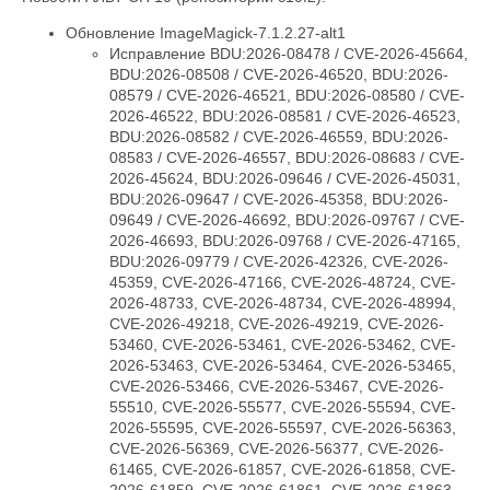
Обновление ImageMagick-7.1.2.27-alt1
Исправление BDU:2026-08478 / CVE-2026-45664,
BDU:2026-08508 / CVE-2026-46520, BDU:2026-
08579 / CVE-2026-46521, BDU:2026-08580 / CVE-
2026-46522, BDU:2026-08581 / CVE-2026-46523,
BDU:2026-08582 / CVE-2026-46559, BDU:2026-
08583 / CVE-2026-46557, BDU:2026-08683 / CVE-
2026-45624, BDU:2026-09646 / CVE-2026-45031,
BDU:2026-09647 / CVE-2026-45358, BDU:2026-
09649 / CVE-2026-46692, BDU:2026-09767 / CVE-
2026-46693, BDU:2026-09768 / CVE-2026-47165,
BDU:2026-09779 / CVE-2026-42326, CVE-2026-
45359, CVE-2026-47166, CVE-2026-48724, CVE-
2026-48733, CVE-2026-48734, CVE-2026-48994,
CVE-2026-49218, CVE-2026-49219, CVE-2026-
53460, CVE-2026-53461, CVE-2026-53462, CVE-
2026-53463, CVE-2026-53464, CVE-2026-53465,
CVE-2026-53466, CVE-2026-53467, CVE-2026-
55510, CVE-2026-55577, CVE-2026-55594, CVE-
2026-55595, CVE-2026-55597, CVE-2026-56363,
CVE-2026-56369, CVE-2026-56377, CVE-2026-
61465, CVE-2026-61857, CVE-2026-61858, CVE-
2026-61859, CVE-2026-61861, CVE-2026-61863,