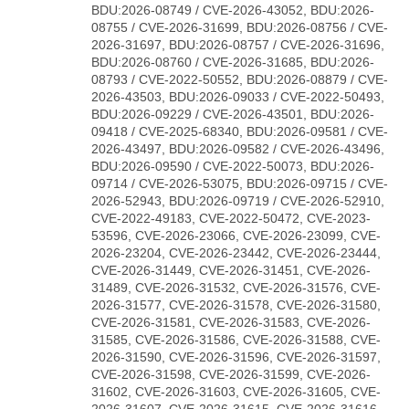
BDU:2026-08749 / CVE-2026-43052, BDU:2026-
08755 / CVE-2026-31699, BDU:2026-08756 / CVE-
2026-31697, BDU:2026-08757 / CVE-2026-31696,
BDU:2026-08760 / CVE-2026-31685, BDU:2026-
08793 / CVE-2022-50552, BDU:2026-08879 / CVE-
2026-43503, BDU:2026-09033 / CVE-2022-50493,
BDU:2026-09229 / CVE-2026-43501, BDU:2026-
09418 / CVE-2025-68340, BDU:2026-09581 / CVE-
2026-43497, BDU:2026-09582 / CVE-2026-43496,
BDU:2026-09590 / CVE-2022-50073, BDU:2026-
09714 / CVE-2026-53075, BDU:2026-09715 / CVE-
2026-52943, BDU:2026-09719 / CVE-2026-52910,
CVE-2022-49183, CVE-2022-50472, CVE-2023-
53596, CVE-2026-23066, CVE-2026-23099, CVE-
2026-23204, CVE-2026-23442, CVE-2026-23444,
CVE-2026-31449, CVE-2026-31451, CVE-2026-
31489, CVE-2026-31532, CVE-2026-31576, CVE-
2026-31577, CVE-2026-31578, CVE-2026-31580,
CVE-2026-31581, CVE-2026-31583, CVE-2026-
31585, CVE-2026-31586, CVE-2026-31588, CVE-
2026-31590, CVE-2026-31596, CVE-2026-31597,
CVE-2026-31598, CVE-2026-31599, CVE-2026-
31602, CVE-2026-31603, CVE-2026-31605, CVE-
2026-31607, CVE-2026-31615, CVE-2026-31616,