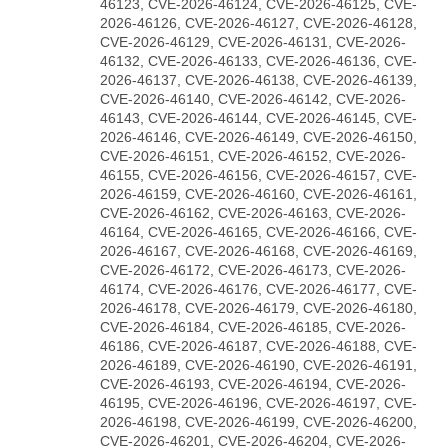
46123, CVE-2026-46124, CVE-2026-46125, CVE-
2026-46126, CVE-2026-46127, CVE-2026-46128,
CVE-2026-46129, CVE-2026-46131, CVE-2026-
46132, CVE-2026-46133, CVE-2026-46136, CVE-
2026-46137, CVE-2026-46138, CVE-2026-46139,
CVE-2026-46140, CVE-2026-46142, CVE-2026-
46143, CVE-2026-46144, CVE-2026-46145, CVE-
2026-46146, CVE-2026-46149, CVE-2026-46150,
CVE-2026-46151, CVE-2026-46152, CVE-2026-
46155, CVE-2026-46156, CVE-2026-46157, CVE-
2026-46159, CVE-2026-46160, CVE-2026-46161,
CVE-2026-46162, CVE-2026-46163, CVE-2026-
46164, CVE-2026-46165, CVE-2026-46166, CVE-
2026-46167, CVE-2026-46168, CVE-2026-46169,
CVE-2026-46172, CVE-2026-46173, CVE-2026-
46174, CVE-2026-46176, CVE-2026-46177, CVE-
2026-46178, CVE-2026-46179, CVE-2026-46180,
CVE-2026-46184, CVE-2026-46185, CVE-2026-
46186, CVE-2026-46187, CVE-2026-46188, CVE-
2026-46189, CVE-2026-46190, CVE-2026-46191,
CVE-2026-46193, CVE-2026-46194, CVE-2026-
46195, CVE-2026-46196, CVE-2026-46197, CVE-
2026-46198, CVE-2026-46199, CVE-2026-46200,
CVE-2026-46201, CVE-2026-46204, CVE-2026-