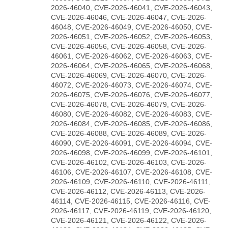
2026-46040, CVE-2026-46041, CVE-2026-46043,
CVE-2026-46046, CVE-2026-46047, CVE-2026-
46048, CVE-2026-46049, CVE-2026-46050, CVE-
2026-46051, CVE-2026-46052, CVE-2026-46053,
CVE-2026-46056, CVE-2026-46058, CVE-2026-
46061, CVE-2026-46062, CVE-2026-46063, CVE-
2026-46064, CVE-2026-46065, CVE-2026-46068,
CVE-2026-46069, CVE-2026-46070, CVE-2026-
46072, CVE-2026-46073, CVE-2026-46074, CVE-
2026-46075, CVE-2026-46076, CVE-2026-46077,
CVE-2026-46078, CVE-2026-46079, CVE-2026-
46080, CVE-2026-46082, CVE-2026-46083, CVE-
2026-46084, CVE-2026-46085, CVE-2026-46086,
CVE-2026-46088, CVE-2026-46089, CVE-2026-
46090, CVE-2026-46091, CVE-2026-46094, CVE-
2026-46098, CVE-2026-46099, CVE-2026-46101,
CVE-2026-46102, CVE-2026-46103, CVE-2026-
46106, CVE-2026-46107, CVE-2026-46108, CVE-
2026-46109, CVE-2026-46110, CVE-2026-46111,
CVE-2026-46112, CVE-2026-46113, CVE-2026-
46114, CVE-2026-46115, CVE-2026-46116, CVE-
2026-46117, CVE-2026-46119, CVE-2026-46120,
CVE-2026-46121, CVE-2026-46122, CVE-2026-