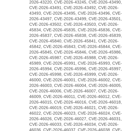
2026-43220, CVE-2026-43245, CVE-2026-43490,
CVE-2026-43491, CVE-2026-43492, CVE-2026-
43493, CVE-2026-43495, CVE-2026-43496, CVE-
2026-43497, CVE-2026-43499, CVE-2026-43501,
CVE-2026-43502, CVE-2026-43503, CVE-2026-
45834, CVE-2026-45835, CVE-2026-45836, CVE-
2026-45837, CVE-2026-45838, CVE-2026-45839,
CVE-2026-45840, CVE-2026-45841, CVE-2026-
45842, CVE-2026-45843, CVE-2026-45844, CVE-
2026-45845, CVE-2026-45846, CVE-2026-45986,
CVE-2026-45987, CVE-2026-45988, CVE-2026-
45989, CVE-2026-45991, CVE-2026-45993, CVE-
2026-45994, CVE-2026-45996, CVE-2026-45997,
CVE-2026-45998, CVE-2026-45999, CVE-2026-
46000, CVE-2026-46001, CVE-2026-46002, CVE-
2026-46003, CVE-2026-46004, CVE-2026-46005,
CVE-2026-46006, CVE-2026-46007, CVE-2026-
46009, CVE-2026-46011, CVE-2026-46012, CVE-
2026-46015, CVE-2026-46016, CVE-2026-46018,
CVE-2026-46019, CVE-2026-46021, CVE-2026-
46022, CVE-2026-46023, CVE-2026-46024, CVE-
2026-46026, CVE-2026-46027, CVE-2026-46031,
CVE-2026-46033, CVE-2026-46034, CVE-2026-
46036, CVE-2026-46037, CVE-2026-46038, CVE-