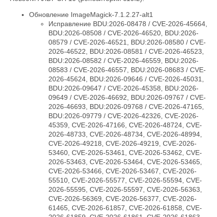
Обновление ImageMagick-7.1.2.27-alt1
Исправление BDU:2026-08478 / CVE-2026-45664,
BDU:2026-08508 / CVE-2026-46520, BDU:2026-
08579 / CVE-2026-46521, BDU:2026-08580 / CVE-
2026-46522, BDU:2026-08581 / CVE-2026-46523,
BDU:2026-08582 / CVE-2026-46559, BDU:2026-
08583 / CVE-2026-46557, BDU:2026-08683 / CVE-
2026-45624, BDU:2026-09646 / CVE-2026-45031,
BDU:2026-09647 / CVE-2026-45358, BDU:2026-
09649 / CVE-2026-46692, BDU:2026-09767 / CVE-
2026-46693, BDU:2026-09768 / CVE-2026-47165,
BDU:2026-09779 / CVE-2026-42326, CVE-2026-
45359, CVE-2026-47166, CVE-2026-48724, CVE-
2026-48733, CVE-2026-48734, CVE-2026-48994,
CVE-2026-49218, CVE-2026-49219, CVE-2026-
53460, CVE-2026-53461, CVE-2026-53462, CVE-
2026-53463, CVE-2026-53464, CVE-2026-53465,
CVE-2026-53466, CVE-2026-53467, CVE-2026-
55510, CVE-2026-55577, CVE-2026-55594, CVE-
2026-55595, CVE-2026-55597, CVE-2026-56363,
CVE-2026-56369, CVE-2026-56377, CVE-2026-
61465, CVE-2026-61857, CVE-2026-61858, CVE-
2026-61859, CVE-2026-61861, CVE-2026-61863,