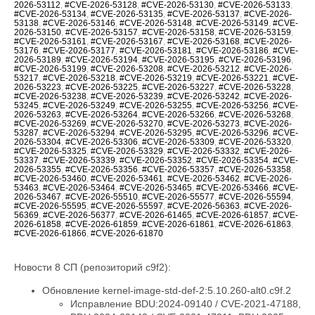
2026-53112
,
#CVE-2026-53128
,
#CVE-2026-53130
,
#CVE-2026-53133
,
#CVE-2026-53134
,
#CVE-2026-53135
,
#CVE-2026-53137
,
#CVE-2026-
53138
,
#CVE-2026-53146
,
#CVE-2026-53148
,
#CVE-2026-53149
,
#CVE-
2026-53150
,
#CVE-2026-53157
,
#CVE-2026-53158
,
#CVE-2026-53159
,
#CVE-2026-53161
,
#CVE-2026-53167
,
#CVE-2026-53168
,
#CVE-2026-
53176
,
#CVE-2026-53177
,
#CVE-2026-53181
,
#CVE-2026-53186
,
#CVE-
2026-53189
,
#CVE-2026-53194
,
#CVE-2026-53195
,
#CVE-2026-53196
,
#CVE-2026-53199
,
#CVE-2026-53208
,
#CVE-2026-53212
,
#CVE-2026-
53217
,
#CVE-2026-53218
,
#CVE-2026-53219
,
#CVE-2026-53221
,
#CVE-
2026-53223
,
#CVE-2026-53225
,
#CVE-2026-53227
,
#CVE-2026-53228
,
#CVE-2026-53238
,
#CVE-2026-53239
,
#CVE-2026-53242
,
#CVE-2026-
53245
,
#CVE-2026-53249
,
#CVE-2026-53255
,
#CVE-2026-53256
,
#CVE-
2026-53263
,
#CVE-2026-53264
,
#CVE-2026-53266
,
#CVE-2026-53268
,
#CVE-2026-53269
,
#CVE-2026-53270
,
#CVE-2026-53273
,
#CVE-2026-
53287
,
#CVE-2026-53294
,
#CVE-2026-53295
,
#CVE-2026-53296
,
#CVE-
2026-53304
,
#CVE-2026-53306
,
#CVE-2026-53309
,
#CVE-2026-53320
,
#CVE-2026-53325
,
#CVE-2026-53329
,
#CVE-2026-53332
,
#CVE-2026-
53337
,
#CVE-2026-53339
,
#CVE-2026-53352
,
#CVE-2026-53354
,
#CVE-
2026-53355
,
#CVE-2026-53356
,
#CVE-2026-53357
,
#CVE-2026-53358
,
#CVE-2026-53460
,
#CVE-2026-53461
,
#CVE-2026-53462
,
#CVE-2026-
53463
,
#CVE-2026-53464
,
#CVE-2026-53465
,
#CVE-2026-53466
,
#CVE-
2026-53467
,
#CVE-2026-55510
,
#CVE-2026-55577
,
#CVE-2026-55594
,
#CVE-2026-55595
,
#CVE-2026-55597
,
#CVE-2026-56363
,
#CVE-2026-
56369
,
#CVE-2026-56377
,
#CVE-2026-61465
,
#CVE-2026-61857
,
#CVE-
2026-61858
,
#CVE-2026-61859
,
#CVE-2026-61861
,
#CVE-2026-61863
,
#CVE-2026-61866
,
#CVE-2026-61870
Новости 8 СП (репозиторий c9f2):
Обновление kernel-image-std-def-2:5.10.260-alt0.c9f.2
Исправление BDU:2024-09140 / CVE-2021-47188,