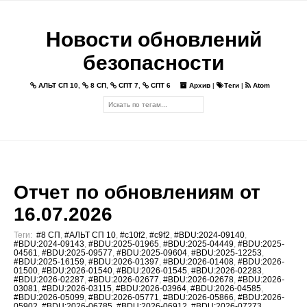
Новости обновлений
безопасности
АЛЬТ СП 10
,
8 СП
,
СПТ 7
,
СПТ 6
Архив
|
Теги
|
Atom
Отчет по обновлениям от
16.07.2026
Теги:
#8 СП
,
#АЛЬТ СП 10
,
#c10f2
,
#c9f2
,
#BDU:2024-09140
,
#BDU:2024-09143
,
#BDU:2025-01965
,
#BDU:2025-04449
,
#BDU:2025-
04561
,
#BDU:2025-09577
,
#BDU:2025-09604
,
#BDU:2025-12253
,
#BDU:2025-16159
,
#BDU:2026-01397
,
#BDU:2026-01408
,
#BDU:2026-
01500
,
#BDU:2026-01540
,
#BDU:2026-01545
,
#BDU:2026-02283
,
#BDU:2026-02287
,
#BDU:2026-02677
,
#BDU:2026-02678
,
#BDU:2026-
03081
,
#BDU:2026-03115
,
#BDU:2026-03964
,
#BDU:2026-04585
,
#BDU:2026-05099
,
#BDU:2026-05771
,
#BDU:2026-05866
,
#BDU:2026-
05902
,
#BDU:2026-06785
,
#BDU:2026-06912
,
#BDU:2026-07273
,