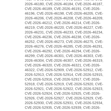
2026-46180, CVE-2026-46184, CVE-2026-46187,
CVE-2026-46189, CVE-2026-46191, CVE-2026-
46196, CVE-2026-46198, CVE-2026-46205, CVE-
2026-46206, CVE-2026-46208, CVE-2026-46209,
CVE-2026-46212, CVE-2026-46214, CVE-2026-
46219, CVE-2026-46220, CVE-2026-46227, CVE-
2026-46231, CVE-2026-46233, CVE-2026-46234,
CVE-2026-46236, CVE-2026-46238, CVE-2026-
46252, CVE-2026-46273, CVE-2026-46275, CVE-
2026-46276, CVE-2026-46285, CVE-2026-46291,
CVE-2026-46292, CVE-2026-46294, CVE-2026-
46299, CVE-2026-46301, CVE-2026-46303, CVE-
2026-46304, CVE-2026-46307, CVE-2026-46319,
CVE-2026-46320, CVE-2026-46321, CVE-2026-
46322, CVE-2026-52909, CVE-2026-52912, CVE-
2026-52913, CVE-2026-52914, CVE-2026-52915,
CVE-2026-52916, CVE-2026-52917, CVE-2026-
52918, CVE-2026-52919, CVE-2026-52920, CVE-
2026-52921, CVE-2026-52922, CVE-2026-52923,
CVE-2026-52924, CVE-2026-52925, CVE-2026-
52926, CVE-2026-52927, CVE-2026-52929, CVE-
2026-52930, CVE-2026-52931, CVE-2026-52934,
CVE-2026-52935, CVE-2026-52939, CVE-2026-