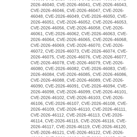
2026-46040, CVE-2026-46041, CVE-2026-46043,
CVE-2026-46046, CVE-2026-46047, CVE-2026-
46048, CVE-2026-46049, CVE-2026-46050, CVE-
2026-46051, CVE-2026-46052, CVE-2026-46053,
CVE-2026-46056, CVE-2026-46058, CVE-2026-
46061, CVE-2026-46062, CVE-2026-46063, CVE-
2026-46064, CVE-2026-46065, CVE-2026-46068,
CVE-2026-46069, CVE-2026-46070, CVE-2026-
46072, CVE-2026-46073, CVE-2026-46074, CVE-
2026-46075, CVE-2026-46076, CVE-2026-46077,
CVE-2026-46078, CVE-2026-46079, CVE-2026-
46080, CVE-2026-46082, CVE-2026-46083, CVE-
2026-46084, CVE-2026-46085, CVE-2026-46086,
CVE-2026-46088, CVE-2026-46089, CVE-2026-
46090, CVE-2026-46091, CVE-2026-46094, CVE-
2026-46098, CVE-2026-46099, CVE-2026-46101,
CVE-2026-46102, CVE-2026-46103, CVE-2026-
46106, CVE-2026-46107, CVE-2026-46108, CVE-
2026-46109, CVE-2026-46110, CVE-2026-46111,
CVE-2026-46112, CVE-2026-46113, CVE-2026-
46114, CVE-2026-46115, CVE-2026-46116, CVE-
2026-46117, CVE-2026-46119, CVE-2026-46120,
CVE-2026-46121, CVE-2026-46122, CVE-2026-