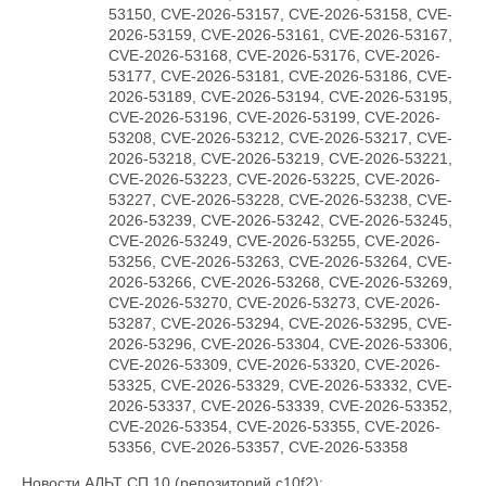
53150, CVE-2026-53157, CVE-2026-53158, CVE-
2026-53159, CVE-2026-53161, CVE-2026-53167,
CVE-2026-53168, CVE-2026-53176, CVE-2026-
53177, CVE-2026-53181, CVE-2026-53186, CVE-
2026-53189, CVE-2026-53194, CVE-2026-53195,
CVE-2026-53196, CVE-2026-53199, CVE-2026-
53208, CVE-2026-53212, CVE-2026-53217, CVE-
2026-53218, CVE-2026-53219, CVE-2026-53221,
CVE-2026-53223, CVE-2026-53225, CVE-2026-
53227, CVE-2026-53228, CVE-2026-53238, CVE-
2026-53239, CVE-2026-53242, CVE-2026-53245,
CVE-2026-53249, CVE-2026-53255, CVE-2026-
53256, CVE-2026-53263, CVE-2026-53264, CVE-
2026-53266, CVE-2026-53268, CVE-2026-53269,
CVE-2026-53270, CVE-2026-53273, CVE-2026-
53287, CVE-2026-53294, CVE-2026-53295, CVE-
2026-53296, CVE-2026-53304, CVE-2026-53306,
CVE-2026-53309, CVE-2026-53320, CVE-2026-
53325, CVE-2026-53329, CVE-2026-53332, CVE-
2026-53337, CVE-2026-53339, CVE-2026-53352,
CVE-2026-53354, CVE-2026-53355, CVE-2026-
53356, CVE-2026-53357, CVE-2026-53358
Новости АЛЬТ СП 10 (репозиторий c10f2):