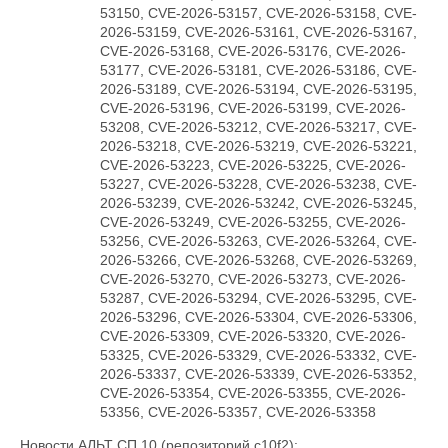
53150, CVE-2026-53157, CVE-2026-53158, CVE-
2026-53159, CVE-2026-53161, CVE-2026-53167,
CVE-2026-53168, CVE-2026-53176, CVE-2026-
53177, CVE-2026-53181, CVE-2026-53186, CVE-
2026-53189, CVE-2026-53194, CVE-2026-53195,
CVE-2026-53196, CVE-2026-53199, CVE-2026-
53208, CVE-2026-53212, CVE-2026-53217, CVE-
2026-53218, CVE-2026-53219, CVE-2026-53221,
CVE-2026-53223, CVE-2026-53225, CVE-2026-
53227, CVE-2026-53228, CVE-2026-53238, CVE-
2026-53239, CVE-2026-53242, CVE-2026-53245,
CVE-2026-53249, CVE-2026-53255, CVE-2026-
53256, CVE-2026-53263, CVE-2026-53264, CVE-
2026-53266, CVE-2026-53268, CVE-2026-53269,
CVE-2026-53270, CVE-2026-53273, CVE-2026-
53287, CVE-2026-53294, CVE-2026-53295, CVE-
2026-53296, CVE-2026-53304, CVE-2026-53306,
CVE-2026-53309, CVE-2026-53320, CVE-2026-
53325, CVE-2026-53329, CVE-2026-53332, CVE-
2026-53337, CVE-2026-53339, CVE-2026-53352,
CVE-2026-53354, CVE-2026-53355, CVE-2026-
53356, CVE-2026-53357, CVE-2026-53358
Новости АЛЬТ СП 10 (репозиторий c10f2):