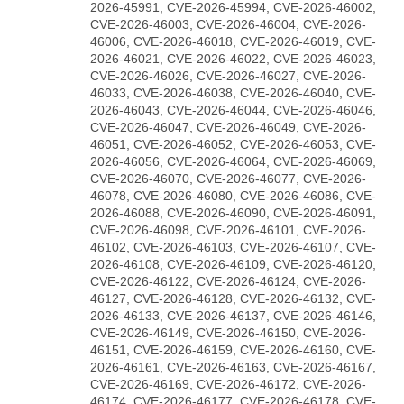
2026-45991, CVE-2026-45994, CVE-2026-46002,
CVE-2026-46003, CVE-2026-46004, CVE-2026-
46006, CVE-2026-46018, CVE-2026-46019, CVE-
2026-46021, CVE-2026-46022, CVE-2026-46023,
CVE-2026-46026, CVE-2026-46027, CVE-2026-
46033, CVE-2026-46038, CVE-2026-46040, CVE-
2026-46043, CVE-2026-46044, CVE-2026-46046,
CVE-2026-46047, CVE-2026-46049, CVE-2026-
46051, CVE-2026-46052, CVE-2026-46053, CVE-
2026-46056, CVE-2026-46064, CVE-2026-46069,
CVE-2026-46070, CVE-2026-46077, CVE-2026-
46078, CVE-2026-46080, CVE-2026-46086, CVE-
2026-46088, CVE-2026-46090, CVE-2026-46091,
CVE-2026-46098, CVE-2026-46101, CVE-2026-
46102, CVE-2026-46103, CVE-2026-46107, CVE-
2026-46108, CVE-2026-46109, CVE-2026-46120,
CVE-2026-46122, CVE-2026-46124, CVE-2026-
46127, CVE-2026-46128, CVE-2026-46132, CVE-
2026-46133, CVE-2026-46137, CVE-2026-46146,
CVE-2026-46149, CVE-2026-46150, CVE-2026-
46151, CVE-2026-46159, CVE-2026-46160, CVE-
2026-46161, CVE-2026-46163, CVE-2026-46167,
CVE-2026-46169, CVE-2026-46172, CVE-2026-
46174, CVE-2026-46177, CVE-2026-46178, CVE-