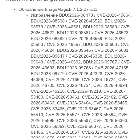
Обновление ImageMagick-7.1.2.27-alt1
Исправление BDU:2026-08478 / CVE-2026-45664,
BDU:2026-08508 / CVE-2026-46520, BDU:2026-
08579 / CVE-2026-46521, BDU:2026-08580 / CVE-
2026-46522, BDU:2026-08581 / CVE-2026-46523,
BDU:2026-08582 / CVE-2026-46559, BDU:2026-
08583 / CVE-2026-46557, BDU:2026-08683 / CVE-
2026-45624, BDU:2026-09646 / CVE-2026-45031,
BDU:2026-09647 / CVE-2026-45358, BDU:2026-
09649 / CVE-2026-46692, BDU:2026-09767 / CVE-
2026-46693, BDU:2026-09768 / CVE-2026-47165,
BDU:2026-09779 / CVE-2026-42326, CVE-2026-
45359, CVE-2026-47166, CVE-2026-48724, CVE-
2026-48733, CVE-2026-48734, CVE-2026-48994,
CVE-2026-49218, CVE-2026-49219, CVE-2026-
53460, CVE-2026-53461, CVE-2026-53462, CVE-
2026-53463, CVE-2026-53464, CVE-2026-53465,
CVE-2026-53466, CVE-2026-53467, CVE-2026-
55510, CVE-2026-55577, CVE-2026-55594, CVE-
2026-55595, CVE-2026-55597, CVE-2026-56363,
CVE-2026-56369, CVE-2026-56377, CVE-2026-
61465, CVE-2026-61857, CVE-2026-61858, CVE-
2026-61859, CVE-2026-61861, CVE-2026-61863,