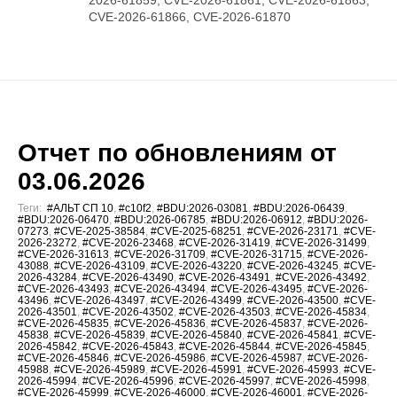
CVE-2026-61866, CVE-2026-61870
Отчет по обновлениям от
03.06.2026
Теги:
#АЛЬТ СП 10
,
#c10f2
,
#BDU:2026-03081
,
#BDU:2026-06439
,
#BDU:2026-06470
,
#BDU:2026-06785
,
#BDU:2026-06912
,
#BDU:2026-
07273
,
#CVE-2025-38584
,
#CVE-2025-68251
,
#CVE-2026-23171
,
#CVE-
2026-23272
,
#CVE-2026-23468
,
#CVE-2026-31419
,
#CVE-2026-31499
,
#CVE-2026-31613
,
#CVE-2026-31709
,
#CVE-2026-31715
,
#CVE-2026-
43088
,
#CVE-2026-43109
,
#CVE-2026-43220
,
#CVE-2026-43245
,
#CVE-
2026-43284
,
#CVE-2026-43490
,
#CVE-2026-43491
,
#CVE-2026-43492
,
#CVE-2026-43493
,
#CVE-2026-43494
,
#CVE-2026-43495
,
#CVE-2026-
43496
,
#CVE-2026-43497
,
#CVE-2026-43499
,
#CVE-2026-43500
,
#CVE-
2026-43501
,
#CVE-2026-43502
,
#CVE-2026-43503
,
#CVE-2026-45834
,
#CVE-2026-45835
,
#CVE-2026-45836
,
#CVE-2026-45837
,
#CVE-2026-
45838
,
#CVE-2026-45839
,
#CVE-2026-45840
,
#CVE-2026-45841
,
#CVE-
2026-45842
,
#CVE-2026-45843
,
#CVE-2026-45844
,
#CVE-2026-45845
,
#CVE-2026-45846
,
#CVE-2026-45986
,
#CVE-2026-45987
,
#CVE-2026-
45988
,
#CVE-2026-45989
,
#CVE-2026-45991
,
#CVE-2026-45993
,
#CVE-
2026-45994
,
#CVE-2026-45996
,
#CVE-2026-45997
,
#CVE-2026-45998
,
#CVE-2026-45999
,
#CVE-2026-46000
,
#CVE-2026-46001
,
#CVE-2026-