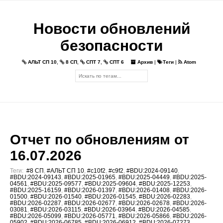
Новости обновлений
безопасности
АЛЬТ СП 10
,
8 СП
,
СПТ 7
,
СПТ 6
Архив
|
Теги
|
Atom
Отчет по обновлениям от
16.07.2026
Теги:
#8 СП
,
#АЛЬТ СП 10
,
#c10f2
,
#c9f2
,
#BDU:2024-09140
,
#BDU:2024-09143
,
#BDU:2025-01965
,
#BDU:2025-04449
,
#BDU:2025-
04561
,
#BDU:2025-09577
,
#BDU:2025-09604
,
#BDU:2025-12253
,
#BDU:2025-16159
,
#BDU:2026-01397
,
#BDU:2026-01408
,
#BDU:2026-
01500
,
#BDU:2026-01540
,
#BDU:2026-01545
,
#BDU:2026-02283
,
#BDU:2026-02287
,
#BDU:2026-02677
,
#BDU:2026-02678
,
#BDU:2026-
03081
,
#BDU:2026-03115
,
#BDU:2026-03964
,
#BDU:2026-04585
,
#BDU:2026-05099
,
#BDU:2026-05771
,
#BDU:2026-05866
,
#BDU:2026-
05902
,
#BDU:2026-06785
,
#BDU:2026-06912
,
#BDU:2026-07273
,