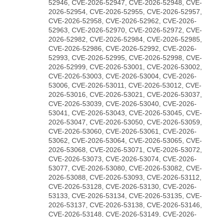
52946, CVE-2026-52947, CVE-2026-52948, CVE-
2026-52954, CVE-2026-52955, CVE-2026-52957,
CVE-2026-52958, CVE-2026-52962, CVE-2026-
52963, CVE-2026-52970, CVE-2026-52972, CVE-
2026-52982, CVE-2026-52984, CVE-2026-52985,
CVE-2026-52986, CVE-2026-52992, CVE-2026-
52993, CVE-2026-52995, CVE-2026-52998, CVE-
2026-52999, CVE-2026-53001, CVE-2026-53002,
CVE-2026-53003, CVE-2026-53004, CVE-2026-
53006, CVE-2026-53011, CVE-2026-53012, CVE-
2026-53016, CVE-2026-53021, CVE-2026-53037,
CVE-2026-53039, CVE-2026-53040, CVE-2026-
53041, CVE-2026-53043, CVE-2026-53045, CVE-
2026-53047, CVE-2026-53050, CVE-2026-53059,
CVE-2026-53060, CVE-2026-53061, CVE-2026-
53062, CVE-2026-53064, CVE-2026-53065, CVE-
2026-53068, CVE-2026-53071, CVE-2026-53072,
CVE-2026-53073, CVE-2026-53074, CVE-2026-
53077, CVE-2026-53080, CVE-2026-53082, CVE-
2026-53088, CVE-2026-53093, CVE-2026-53112,
CVE-2026-53128, CVE-2026-53130, CVE-2026-
53133, CVE-2026-53134, CVE-2026-53135, CVE-
2026-53137, CVE-2026-53138, CVE-2026-53146,
CVE-2026-53148, CVE-2026-53149, CVE-2026-