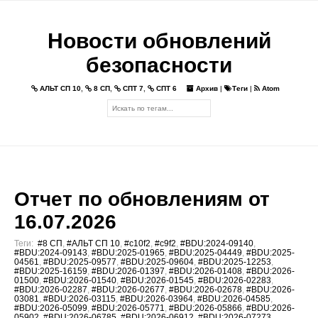
Новости обновлений
безопасности
АЛЬТ СП 10
,
8 СП
,
СПТ 7
,
СПТ 6
Архив
|
Теги
|
Atom
Отчет по обновлениям от
16.07.2026
Теги:
#8 СП
,
#АЛЬТ СП 10
,
#c10f2
,
#c9f2
,
#BDU:2024-09140
,
#BDU:2024-09143
,
#BDU:2025-01965
,
#BDU:2025-04449
,
#BDU:2025-
04561
,
#BDU:2025-09577
,
#BDU:2025-09604
,
#BDU:2025-12253
,
#BDU:2025-16159
,
#BDU:2026-01397
,
#BDU:2026-01408
,
#BDU:2026-
01500
,
#BDU:2026-01540
,
#BDU:2026-01545
,
#BDU:2026-02283
,
#BDU:2026-02287
,
#BDU:2026-02677
,
#BDU:2026-02678
,
#BDU:2026-
03081
,
#BDU:2026-03115
,
#BDU:2026-03964
,
#BDU:2026-04585
,
#BDU:2026-05099
,
#BDU:2026-05771
,
#BDU:2026-05866
,
#BDU:2026-
05902
,
#BDU:2026-06785
,
#BDU:2026-06912
,
#BDU:2026-07273
,