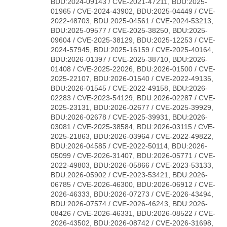
BDU:2024-09143 / CVE-2021-47211, BDU:2025-
01965 / CVE-2024-43902, BDU:2025-04449 / CVE-
2022-48703, BDU:2025-04561 / CVE-2024-53213,
BDU:2025-09577 / CVE-2025-38250, BDU:2025-
09604 / CVE-2025-38129, BDU:2025-12253 / CVE-
2024-57945, BDU:2025-16159 / CVE-2025-40164,
BDU:2026-01397 / CVE-2025-38710, BDU:2026-
01408 / CVE-2025-22026, BDU:2026-01500 / CVE-
2025-22107, BDU:2026-01540 / CVE-2022-49135,
BDU:2026-01545 / CVE-2022-49158, BDU:2026-
02283 / CVE-2023-54129, BDU:2026-02287 / CVE-
2025-23131, BDU:2026-02677 / CVE-2025-39929,
BDU:2026-02678 / CVE-2025-39931, BDU:2026-
03081 / CVE-2025-38584, BDU:2026-03115 / CVE-
2025-21863, BDU:2026-03964 / CVE-2022-49822,
BDU:2026-04585 / CVE-2022-50114, BDU:2026-
05099 / CVE-2026-31407, BDU:2026-05771 / CVE-
2022-49803, BDU:2026-05866 / CVE-2023-53133,
BDU:2026-05902 / CVE-2023-53421, BDU:2026-
06785 / CVE-2026-46300, BDU:2026-06912 / CVE-
2026-46333, BDU:2026-07273 / CVE-2026-43494,
BDU:2026-07574 / CVE-2026-46243, BDU:2026-
08426 / CVE-2026-46331, BDU:2026-08522 / CVE-
2026-43502, BDU:2026-08742 / CVE-2026-31698,