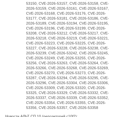
53150, CVE-2026-53157, CVE-2026-53158, CVE-
2026-53159, CVE-2026-53161, CVE-2026-53167,
CVE-2026-53168, CVE-2026-53176, CVE-2026-
53177, CVE-2026-53181, CVE-2026-53186, CVE-
2026-53189, CVE-2026-53194, CVE-2026-53195,
CVE-2026-53196, CVE-2026-53199, CVE-2026-
53208, CVE-2026-53212, CVE-2026-53217, CVE-
2026-53218, CVE-2026-53219, CVE-2026-53221,
CVE-2026-53223, CVE-2026-53225, CVE-2026-
53227, CVE-2026-53228, CVE-2026-53238, CVE-
2026-53239, CVE-2026-53242, CVE-2026-53245,
CVE-2026-53249, CVE-2026-53255, CVE-2026-
53256, CVE-2026-53263, CVE-2026-53264, CVE-
2026-53266, CVE-2026-53268, CVE-2026-53269,
CVE-2026-53270, CVE-2026-53273, CVE-2026-
53287, CVE-2026-53294, CVE-2026-53295, CVE-
2026-53296, CVE-2026-53304, CVE-2026-53306,
CVE-2026-53309, CVE-2026-53320, CVE-2026-
53325, CVE-2026-53329, CVE-2026-53332, CVE-
2026-53337, CVE-2026-53339, CVE-2026-53352,
CVE-2026-53354, CVE-2026-53355, CVE-2026-
53356, CVE-2026-53357, CVE-2026-53358
Новости АЛЬТ СП 10 (репозиторий c10f2):