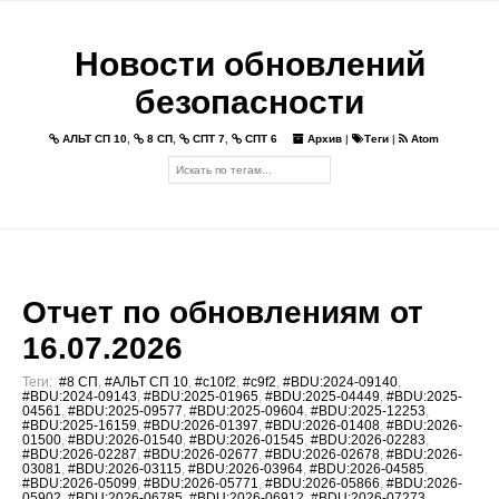
Новости обновлений
безопасности
АЛЬТ СП 10
,
8 СП
,
СПТ 7
,
СПТ 6
Архив
|
Теги
|
Atom
Отчет по обновлениям от
16.07.2026
Теги:
#8 СП
,
#АЛЬТ СП 10
,
#c10f2
,
#c9f2
,
#BDU:2024-09140
,
#BDU:2024-09143
,
#BDU:2025-01965
,
#BDU:2025-04449
,
#BDU:2025-
04561
,
#BDU:2025-09577
,
#BDU:2025-09604
,
#BDU:2025-12253
,
#BDU:2025-16159
,
#BDU:2026-01397
,
#BDU:2026-01408
,
#BDU:2026-
01500
,
#BDU:2026-01540
,
#BDU:2026-01545
,
#BDU:2026-02283
,
#BDU:2026-02287
,
#BDU:2026-02677
,
#BDU:2026-02678
,
#BDU:2026-
03081
,
#BDU:2026-03115
,
#BDU:2026-03964
,
#BDU:2026-04585
,
#BDU:2026-05099
,
#BDU:2026-05771
,
#BDU:2026-05866
,
#BDU:2026-
05902
,
#BDU:2026-06785
,
#BDU:2026-06912
,
#BDU:2026-07273
,