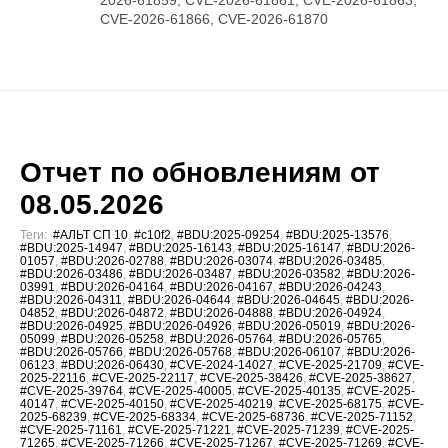
CVE-2026-61866, CVE-2026-61870
Отчет по обновлениям от
08.05.2026
Теги:
#АЛЬТ СП 10
,
#c10f2
,
#BDU:2025-09254
,
#BDU:2025-13576
,
#BDU:2025-14947
,
#BDU:2025-16143
,
#BDU:2025-16147
,
#BDU:2026-
01057
,
#BDU:2026-02788
,
#BDU:2026-03074
,
#BDU:2026-03485
,
#BDU:2026-03486
,
#BDU:2026-03487
,
#BDU:2026-03582
,
#BDU:2026-
03991
,
#BDU:2026-04164
,
#BDU:2026-04167
,
#BDU:2026-04243
,
#BDU:2026-04311
,
#BDU:2026-04644
,
#BDU:2026-04645
,
#BDU:2026-
04852
,
#BDU:2026-04872
,
#BDU:2026-04888
,
#BDU:2026-04924
,
#BDU:2026-04925
,
#BDU:2026-04926
,
#BDU:2026-05019
,
#BDU:2026-
05099
,
#BDU:2026-05258
,
#BDU:2026-05764
,
#BDU:2026-05765
,
#BDU:2026-05766
,
#BDU:2026-05768
,
#BDU:2026-06107
,
#BDU:2026-
06123
,
#BDU:2026-06430
,
#CVE-2024-14027
,
#CVE-2025-21709
,
#CVE-
2025-22116
,
#CVE-2025-22117
,
#CVE-2025-38426
,
#CVE-2025-38627
,
#CVE-2025-39764
,
#CVE-2025-40005
,
#CVE-2025-40135
,
#CVE-2025-
40147
,
#CVE-2025-40150
,
#CVE-2025-40219
,
#CVE-2025-68175
,
#CVE-
2025-68239
,
#CVE-2025-68334
,
#CVE-2025-68736
,
#CVE-2025-71152
,
#CVE-2025-71161
,
#CVE-2025-71221
,
#CVE-2025-71239
,
#CVE-2025-
71265
,
#CVE-2025-71266
,
#CVE-2025-71267
,
#CVE-2025-71269
,
#CVE-